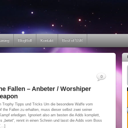
lärung
BlogRoll
Kontakt
Best of 5SR
0
he Fallen – Anbeter / Worshiper
Weapon
len Trophy Tipps und Tricks Um die besondere Waffe vom
f the Fallen zu erhalten, muss dieser selbst zwei seiner
ampf erledigen. Ignoriert also am besten die Adds komplett,
ss „betet“, rennt in einen Schrein und lasst die Adds vom Boss
[…]