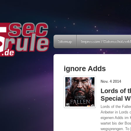
Sitemap
Impressum / Datenschutzerk
ignore Adds
Nov.
4
2014
Lords of t
Special 
Lords of the Fal
Anbeter in Lords o
eigenen Adds im K
wartet bis der Bo
wegsprengen. To 