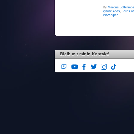
By
Marcus Lottermos
ignore Adds
,
Lords of
Worshiper
Bleib mit mir in Kontakt!