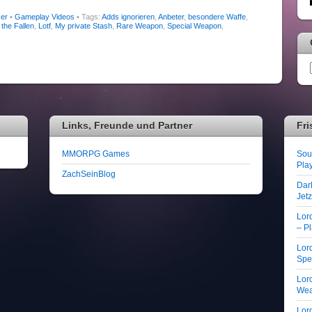
er
•
Gameplay Videos
• Tags:
Adds ignorieren
,
Anbeter
,
besondere Waffe
,
 the Fallen
,
Lotf
,
My private Stash
,
Rare Weapon
,
Special Weapon
,
Links, Freunde und Partner
Fri
MMORPG Games
Soul
Play
ZachSeinBlog
Dar
Jet
Lor
– Pl
Lord
Spe
Lord
We
Lord