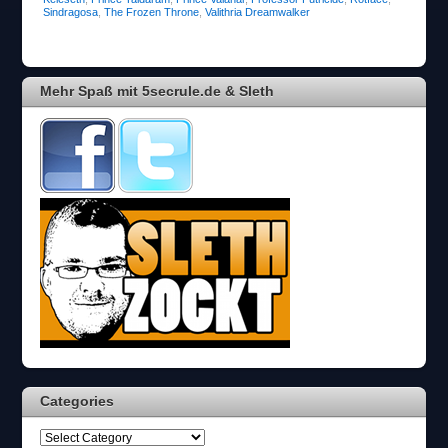
Sindragosa
,
The Frozen Throne
,
Valithria Dreamwalker
Mehr Spaß mit 5secrule.de & Sleth
Categories