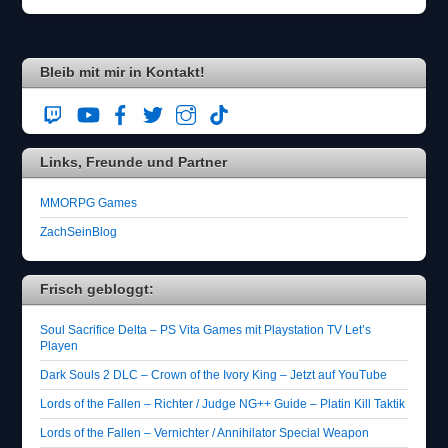
Bleib mit mir in Kontakt!
Links, Freunde und Partner
MMORPG Games
ZachSeinBlog
Frisch gebloggt:
Soul Sacrifice Delta – PS Vita Games mit Playstation TV Let’s
Playen
Dark Souls 2 DLC – Crown of the Ivory King – Jetzt auf YouTube
Lords of the Fallen – Richter / Judge NG++ Guide – Platin Kill Taktik
Lords of the Fallen – Vernichter / Annihilator Special Weapon