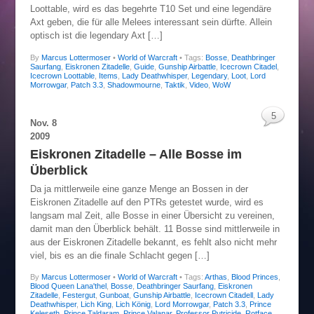
Loottable, wird es das begehrte T10 Set und eine legendäre
Axt geben, die für alle Melees interessant sein dürfte. Allein
optisch ist die legendary Axt […]
By
Marcus Lottermoser
•
World of Warcraft
• Tags:
Bosse
,
Deathbringer
Saurfang
,
Eiskronen Zitadelle
,
Guide
,
Gunship Airbattle
,
Icecrown Citadel
,
Icecrown Loottable
,
Items
,
Lady Deathwhisper
,
Legendary
,
Loot
,
Lord
Morrowgar
,
Patch 3.3
,
Shadowmourne
,
Taktik
,
Video
,
WoW
5
Nov.
8
2009
Eiskronen Zitadelle – Alle Bosse im
Überblick
Da ja mittlerweile eine ganze Menge an Bossen in der
Eiskronen Zitadelle auf den PTRs getestet wurde, wird es
langsam mal Zeit, alle Bosse in einer Übersicht zu vereinen,
damit man den Überblick behält. 11 Bosse sind mittlerweile in
aus der Eiskronen Zitadelle bekannt, es fehlt also nicht mehr
viel, bis es an die finale Schlacht gegen […]
By
Marcus Lottermoser
•
World of Warcraft
• Tags:
Arthas
,
Blood Princes
,
Blood Queen Lana'thel
,
Bosse
,
Deathbringer Saurfang
,
Eiskronen
Zitadelle
,
Festergut
,
Gunboat
,
Gunship Airbattle
,
Icecrown Citadell
,
Lady
Deathwhisper
,
Lich King
,
Lich König
,
Lord Morrowgar
,
Patch 3.3
,
Prince
Keleseth
,
Prince Taldaram
,
Prince Valanar
,
Professor Putricide
,
Rotface
,