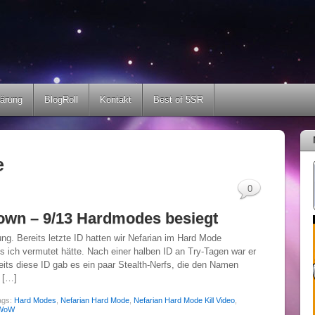
lärung
BlogRoll
Kontakt
Best of 5SR
e
0
own – 9/13 Hardmodes besiegt
ung. Bereits letzte ID hatten wir Nefarian im Hard Mode
s ich vermutet hätte. Nach einer halben ID an Try-Tagen war er
its diese ID gab es ein paar Stealth-Nerfs, die den Namen
o […]
ags:
Hard Modes
,
Nefarian Hard Mode
,
Nefarian Hard Mode Kill Video
,
WoW