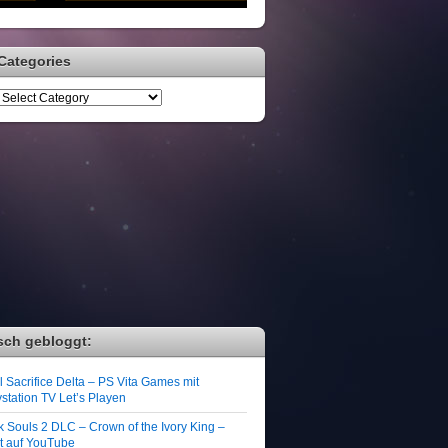
Categories
sch gebloggt:
 Sacrifice Delta – PS Vita Games mit
station TV Let’s Playen
k Souls 2 DLC – Crown of the Ivory King –
zt auf YouTube