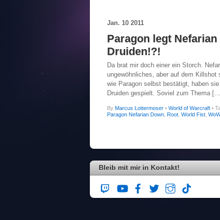
Jan.
10
2011
Paragon legt Nefarian 
Druiden!?!
Da brat mir doch einer ein Storch. Nefar
ungewöhnliches, aber auf dem Killshot 
wie Paragon selbst bestätigt, haben sie
Druiden gespielt. Soviel zum Thema […
By
Marcus Lottermoser
•
World of Warcraft
• T
Paragon Nefarian Down
,
Root
,
World Fist
,
WoW 
Bleib mit mir in Kontakt!