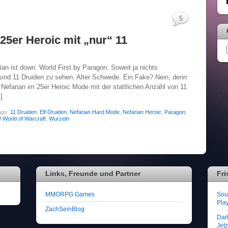
5
25er Heroic mit „nur“ 11
ian ist down. World First by Paragon. Soweit ja nichts
sind 11 Druiden zu sehen. Alter Schwede. Ein Fake? Nein, denn
 Nefarian im 25er Heroic Mode mit der stattlichen Anzahl von 11
]
ags:
11 Druiden
,
Elf Druiden
,
Nefarian Hard Mode
,
Nefarian Heroic
,
Paragon
,
World of Warcraft
,
Wurzeln
Links, Freunde und Partner
Fri
MMORPG Games
Soul
Play
ZachSeinBlog
Dar
Jet