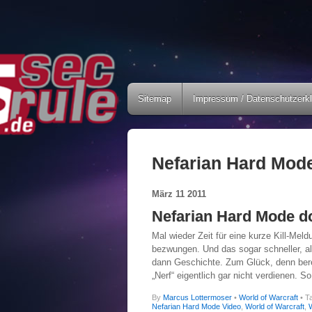
Sitemap
Impressum / Datenschutzerk
Nefarian Hard Mod
März
11
2011
Nefarian Hard Mode d
Mal wieder Zeit für eine kurze Kill-Meld
bezwungen. Und das sogar schneller, al
dann Geschichte. Zum Glück, denn bere
„Nerf“ eigentlich gar nicht verdienen. S
By
Marcus Lottermoser
•
World of Warcraft
• T
Nefarian Hard Mode Video
,
World of Warcraft
,