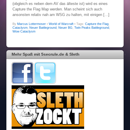
(obgleich es neben dem AV das älteste ist) wird es eines
Capture the Flag Map werden. Man scheint sich auch
ansonsten relativ nah am WSG zu halten, mit einigen […]
By
Marcus Lottermoser
•
World of Warcraft
• Tags:
Capture the Flag
,
Cataclysm
,
Neuer Battleground
,
Neuer BG
,
Twin Peaks Battleground
,
Wow Cataclysm
Mehr Spaß mit 5secrule.de & Sleth