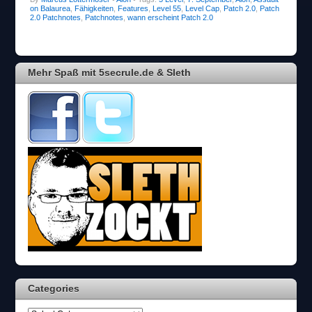
on Balaurea
,
Fähigkeiten
,
Features
,
Level 55
,
Level Cap
,
Patch 2.0
,
Patch
2.0 Patchnotes
,
Patchnotes
,
wann erscheint Patch 2.0
Mehr Spaß mit 5secrule.de & Sleth
Categories