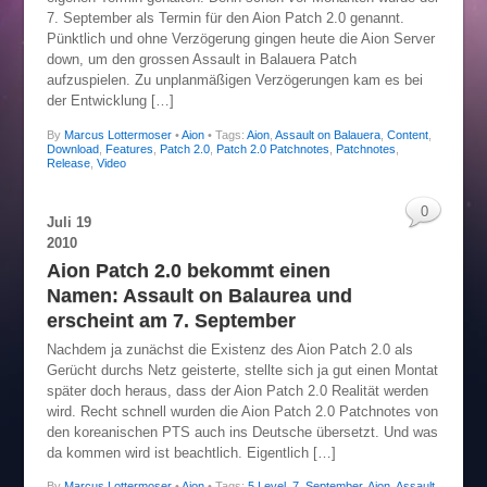
7. September als Termin für den Aion Patch 2.0 genannt.
Pünktlich und ohne Verzögerung gingen heute die Aion Server
down, um den grossen Assault in Balauera Patch
aufzuspielen. Zu unplanmäßigen Verzögerungen kam es bei
der Entwicklung […]
By
Marcus Lottermoser
•
Aion
• Tags:
Aion
,
Assault on Balauera
,
Content
,
Download
,
Features
,
Patch 2.0
,
Patch 2.0 Patchnotes
,
Patchnotes
,
Release
,
Video
0
Juli
19
2010
Aion Patch 2.0 bekommt einen
Namen: Assault on Balaurea und
erscheint am 7. September
Nachdem ja zunächst die Existenz des Aion Patch 2.0 als
Gerücht durchs Netz geisterte, stellte sich ja gut einen Montat
später doch heraus, dass der Aion Patch 2.0 Realität werden
wird. Recht schnell wurden die Aion Patch 2.0 Patchnotes von
den koreanischen PTS auch ins Deutsche übersetzt. Und was
da kommen wird ist beachtlich. Eigentlich […]
By
Marcus Lottermoser
•
Aion
• Tags:
5 Level
,
7. September
,
Aion
,
Assault