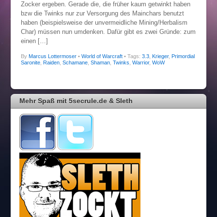
Zocker ergeben. Gerade die, die früher kaum getwinkt haben
bzw die Twinks nur zur Versorgung des Mainchars benutzt
haben (beispielsweise der unvermeidliche Mining/Herbalism
Char) müssen nun umdenken. Dafür gibt es zwei Gründe: zum
einen […]
By
Marcus Lottermoser
•
World of Warcraft
• Tags:
3.3
,
Krieger
,
Primordial
Saronite
,
Raiden
,
Schamane
,
Shaman
,
Twinks
,
Warrior
,
WoW
Mehr Spaß mit 5secrule.de & Sleth