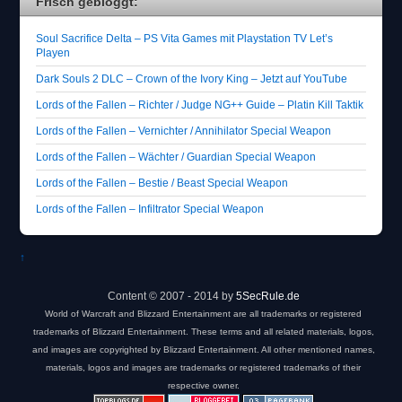
Frisch gebloggt:
Soul Sacrifice Delta – PS Vita Games mit Playstation TV Let’s
Playen
Dark Souls 2 DLC – Crown of the Ivory King – Jetzt auf YouTube
Lords of the Fallen – Richter / Judge NG++ Guide – Platin Kill Taktik
Lords of the Fallen – Vernichter / Annihilator Special Weapon
Lords of the Fallen – Wächter / Guardian Special Weapon
Lords of the Fallen – Bestie / Beast Special Weapon
Lords of the Fallen – Infiltrator Special Weapon
↑
Content © 2007 - 2014 by
5SecRule.de
World of Warcraft and Blizzard Entertainment are all trademarks or registered
trademarks of Blizzard Entertainment. These terms and all related materials, logos,
and images are copyrighted by Blizzard Entertainment. All other mentioned names,
materials, logos and images are trademarks or registered trademarks of their
respective owner.