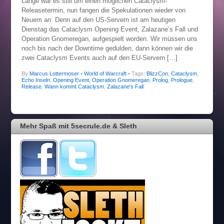
Lange war es still um einen möglichen Cataclysm-
Releasetermin, nun fangen die Spekulationen wieder von
Neuem an: Denn auf den US-Servern ist am heutigen
Dienstag das Cataclysm Opening Event, Zalazane’s Fall und
Operation Gnomeregan, aufgespielt worden. Wir müssen uns
noch bis nach der Downtime gedulden, dann können wir die
zwei Cataclysm Events auch auf den EU-Servern […]
By
Marcus Lottermoser
•
World of Warcraft
• Tags:
BlizzCon
,
Cataclysm
,
Echo Inseln
,
Opening Event
,
Operation Gnomeregan
,
Prolog
,
Prologue
,
Release
,
Wann kommt Cataclysm
,
Zalazane's Fall
Mehr Spaß mit 5secrule.de & Sleth