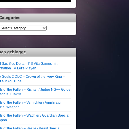
Categories
sch gebloggt:
 Sacrifice Delta – PS Vita Games mit
station TV Let’s Playen
k Souls 2 DLC – Crown of the Ivory King –
zt auf YouTube
ds of the Fallen – Richter / Judge NG++ Guide
atin Kill Taktik
s of the Fallen – Vernichter / Annihilator
cial Weapon
s of the Fallen – Wächter / Guardian Special
apon
s of the Fallen – Bestie / Beast Special