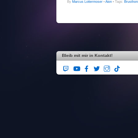
By
Marcus Lottermoser
•
Aion
• Tags:
Brusthon
Bleib mit mir in Kontakt!