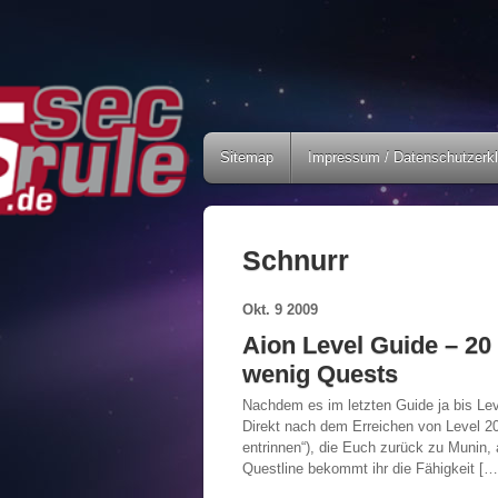
Sitemap
Impressum / Datenschutzerk
Schnurr
Okt.
9
2009
Aion Level Guide – 20
wenig Quests
Nachdem es im letzten Guide ja bis Lev
Direkt nach dem Erreichen von Level 2
entrinnen“), die Euch zurück zu Munin, 
Questline bekommt ihr die Fähigkeit […