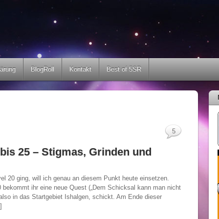
lärung
BlogRoll
Kontakt
Best of 5SR
5
 bis 25 – Stigmas, Grinden und
el 20 ging, will ich genau an diesem Punkt heute einsetzen.
0 bekommt ihr eine neue Quest („Dem Schicksal kann man nicht
also in das Startgebiet Ishalgen, schickt. Am Ende dieser
]