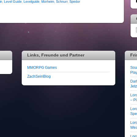
in
,
Level Guide
,
Levelguide
,
Morheim
,
Schnurr
,
Spedor
Links, Freunde und Partner
Fri
MMORPG Games
Soul
Play
ZachSeinBlog
Dar
Jet
Lor
– Pl
Lord
Spe
Lord
We
Lord