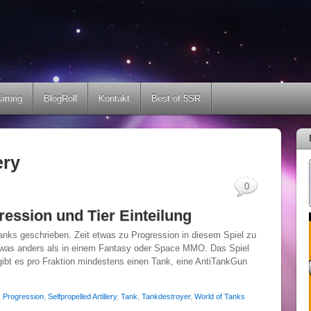
lärung
BlogRoll
Kontakt
Best of 5SR
ery
0
ression und Tier Einteilung
Tanks geschrieben. Zeit etwas zu Progression in diesem Spiel zu
 etwas anders als in einem Fantasy oder Space MMO. Das Spiel
m gibt es pro Fraktion mindestens einen Tank, eine AntiTankGun
:
Progression
,
Selfpropelled Artillery
,
Tank
,
Tankdestroyer
,
World of Tanks