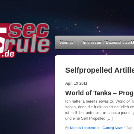
Sitemap
Impressum / Datenschutzerk
Selfpropelled Artill
Apr.
19
2011
World of Tanks – Prog
Ich hatte ja bereits etwas zu World of 
sagen, denn die funktioniert natürlich
ist in 9 Tier unterteilt, in nahezu jede
und eine Self Propelled […]
By
Marcus Lottermoser
•
Gaming News
• Tags