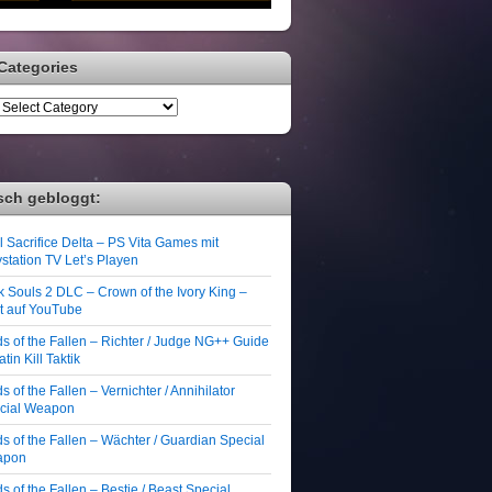
Categories
sch gebloggt:
 Sacrifice Delta – PS Vita Games mit
station TV Let’s Playen
k Souls 2 DLC – Crown of the Ivory King –
zt auf YouTube
ds of the Fallen – Richter / Judge NG++ Guide
atin Kill Taktik
s of the Fallen – Vernichter / Annihilator
cial Weapon
s of the Fallen – Wächter / Guardian Special
apon
s of the Fallen – Bestie / Beast Special