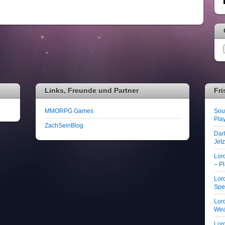
Links, Freunde und Partner
Fri
MMORPG Games
Soul
Play
ZachSeinBlog
Dar
Jet
Lor
– Pl
Lord
Spe
Lord
We
Lord