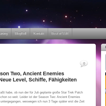
lärung
BlogRoll
Kontakt
Best of 5SR
0
ason Two, Ancient Enemies
 Neue Level, Schiffe, Fähigkeiten
t habe, ob nun der für Juli geplante große Star Trek Patch
hon so weit. Leider ist der Season Two: Ancient Enemies
 untergegangen, weswegen ich nun 3 Tage später erst die Zeit