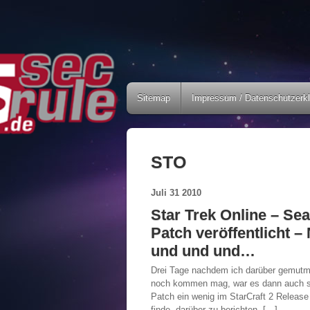
Sitemap
Impressum / Datenschutzerk
STO
Juli
31
2010
Star Trek Online – Se
Patch veröffentlicht –
und und und…
Drei Tage nachdem ich darüber gemutmaß
noch kommen mag, war es dann auch sc
Patch ein wenig im StarCraft 2 Release
finde, darüber zu berichten. […]