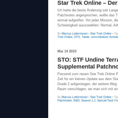
Star Trek Online – Der
Ich hatte die beste Änderung seit Lan
Patchnotes angesprochen, wollte das 
einmal aufgreifen. Vor jeder Mission, die
Schwierigkeit auszuwählen: Normal, Ad
By
Marcus Lottermoser
•
Star Trek Online
• Ta
Trek Online
,
STO
,
Taktik
,
verschiedene Schwier
Mai
14
2010
STO: STF Undine Terr
Supplemental Patchno
Passend zum neuen Star Trek Online P
Zeit für ein kleines Update aus dem Sta
Grade 2 aufgestiegen, der weitere Weg
Raum verschlagen, wo man sich mit ei
By
Marcus Lottermoser
•
Star Trek Online
• Ta
Patchnotes
,
R&D
,
Season 1.1
,
Special Task Fo