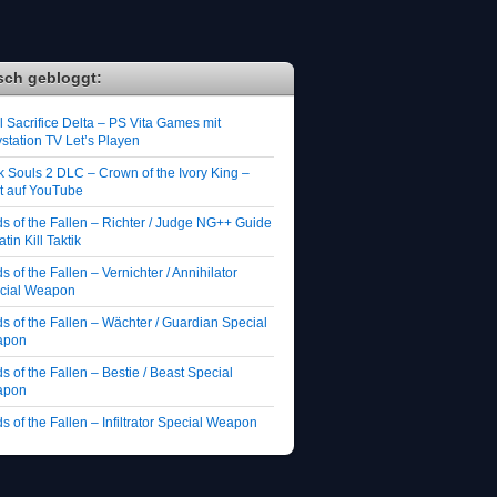
sch gebloggt:
 Sacrifice Delta – PS Vita Games mit
station TV Let’s Playen
k Souls 2 DLC – Crown of the Ivory King –
zt auf YouTube
ds of the Fallen – Richter / Judge NG++ Guide
atin Kill Taktik
s of the Fallen – Vernichter / Annihilator
cial Weapon
s of the Fallen – Wächter / Guardian Special
apon
s of the Fallen – Bestie / Beast Special
apon
s of the Fallen – Infiltrator Special Weapon