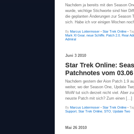
Nachdem ja bereits mit den Season On
wurde, wichtige Stichworte sind hier D
die geplanten Änderungen zur Season 
sich. Habe ich vor einigen Wochen noch
By
Marcus Lottermoser
•
Star Trek Online
• Ta
Mark XI Gear
,
neue Schiffe
,
Patch 2.0
,
Rear Ad
Admiral
Juni
3
2010
Star Trek Online: Sea
Patchnotes vom 03.06
Nachdem gestern der Aion Patch 1.9 auf
weiter, wo der Season One, Update Two 
WoW tut sich derzeit nicht viel. Aber 
neuste Patch mit sich? Zum einen […]
By
Marcus Lottermoser
•
Star Trek Online
• Ta
Support
,
Star Trek Online
,
STO
,
Update Two
Mai
26
2010