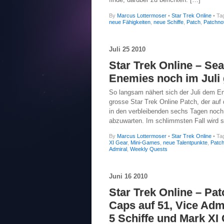
By
Marcus Lottermoser
•
Star Trek Online
• Ta
neue Fähigkeiten
,
neue Schiffe
,
Patch
,
Patchno
Juli
25
2010
Star Trek Online – Se
Enemies noch im Juli 
So langsam nähert sich der Juli dem End
grosse Star Trek Online Patch, der au
in den verbleibenden sechs Tagen noch s
abzuwarten. Im schlimmsten Fall wird s
By
Marcus Lottermoser
•
Star Trek Online
• Ta
XI Gear
,
Mini-Games
,
neue Talentpunkte
,
Patc
Admiral
,
Weekly Quests
Juni
16
2010
Star Trek Online – Pa
Caps auf 51, Vice Admi
5 Schiffe und Mark XI