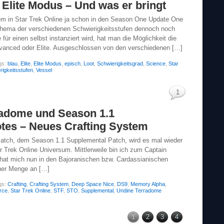
 Elite Modus – Und was er bringt
gem in Star Trek Online ja schon in den Season One Update One
Thema der verschiedenen Schwierigkeitsstufen dennoch noch
 für einen selbst instanziert wird, hat man die Möglichkeit die
vanced oder Elite. Ausgeschlossen von den verschiedenen […]
gs:
blau
,
Elite
,
Elite Modus
,
episch
,
Loot
,
Schwierigkeitsgrad
,
Science
,
Star
igkeitsstufen
,
Vessel
1
adome und Season 1.1
tes – Neues Crafting System
atch, dem Season 1.1 Supplemental Patch, wird es mal wieder
r Trek Online Universum. Mittlerweile bin ich zum Captain
 hat mich nun in den Bajoranischen bzw. Cardassianischen
ner Menge an […]
gs:
Crafting
,
Crafting System
,
Deep Space Nice
,
DS9
,
Memory Alpha
,
rce
,
Star Trek Online
,
STF
,
STO
,
Supplemental
,
Undine Terradome
1
2
3
4