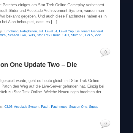
e Patches einiges am Star Trek Online Gameplay verbessert
ifficult Slider und Accolade Archievement System, wurden nun
Two bekannt gegeben. Und auch diese Patchnotes haben es in
 bei Aion behauptet, dass es […]
gs:
Erhöhung
,
Fähigkeiten
,
Juli
,
Level 51
,
Level Cap
,
Lieutenant General
,
miral
,
Season Two
,
Skills
,
Star Trek Online
,
STO
,
Stufe 51
,
Tier 5
,
Vice
0
son One Update Two – Die
gespielt wurde, geht es heute gleich mit Star Trek Online
Patch den Weg auf die Live-Server gefunden hat. Einzig bei
zurück zu Star Trek Online. Welche Neuerungen brachten der
gs:
03.06
,
Accolade System
,
Patch
,
Patchnotes
,
Season One
,
Squad
0