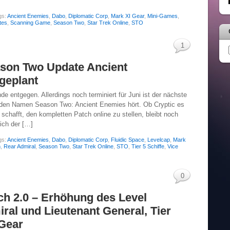
gs:
Ancient Enemies
,
Dabo
,
Diplomatic Corp
,
Mark XI Gear
,
Mini-Games
,
tes
,
Scanning Game
,
Season Two
,
Star Trek Online
,
STO
1
ason Two Update Ancient
geplant
e entgegen. Allerdings noch terminiert für Juni ist der nächste
f den Namen Season Two: Ancient Enemies hört. Ob Cryptic es
chafft, den kompletten Patch online zu stellen, bleibt noch
ich der […]
gs:
Ancient Enemies
,
Dabo
,
Diplomatic Corp
,
Fluidic Space
,
Levelcap
,
Mark
h
,
Rear Admiral
,
Season Two
,
Star Trek Online
,
STO
,
Tier 5 Schiffe
,
Vice
0
tch 2.0 – Erhöhung des Level
ral und Lieutenant General, Tier
 Gear