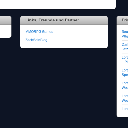
Links, Freunde und Partner
Fri
MMORPG Games
Soul
Play
ZachSeinBlog
Dar
Jet
Lor
– Pl
Lord
Spe
Lord
We
Lord
We
Lord