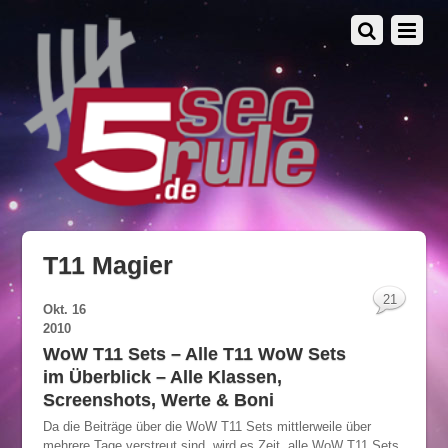
T11 Magier
21
Okt.
16
2010
WoW T11 Sets – Alle T11 WoW Sets
im Überblick – Alle Klassen,
Screenshots, Werte & Boni
Da die Beiträge über die WoW T11 Sets mittlerweile über
mehrere Tage verstreut sind, wird es Zeit, alle WoW T11 Sets