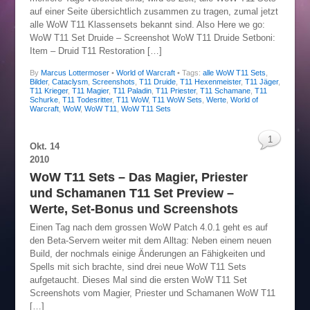
auf einer Seite übersichtlich zusammen zu tragen, zumal jetzt
alle WoW T11 Klassensets bekannt sind. Also Here we go:
WoW T11 Set Druide – Screenshot WoW T11 Druide Setboni:
Item – Druid T11 Restoration […]
By
Marcus Lottermoser
•
World of Warcraft
• Tags:
alle WoW T11 Sets
,
Bilder
,
Cataclysm
,
Screenshots
,
T11 Druide
,
T11 Hexenmeister
,
T11 Jäger
,
T11 Krieger
,
T11 Magier
,
T11 Paladin
,
T11 Priester
,
T11 Schamane
,
T11
Schurke
,
T11 Todesritter
,
T11 WoW
,
T11 WoW Sets
,
Werte
,
World of
Warcraft
,
WoW
,
WoW T11
,
WoW T11 Sets
1
Okt.
14
2010
WoW T11 Sets – Das Magier, Priester
und Schamanen T11 Set Preview –
Werte, Set-Bonus und Screenshots
Einen Tag nach dem grossen WoW Patch 4.0.1 geht es auf
den Beta-Servern weiter mit dem Alltag: Neben einem neuen
Build, der nochmals einige Änderungen an Fähigkeiten und
Spells mit sich brachte, sind drei neue WoW T11 Sets
aufgetaucht. Dieses Mal sind die ersten WoW T11 Set
Screenshots vom Magier, Priester und Schamanen WoW T11
[…]