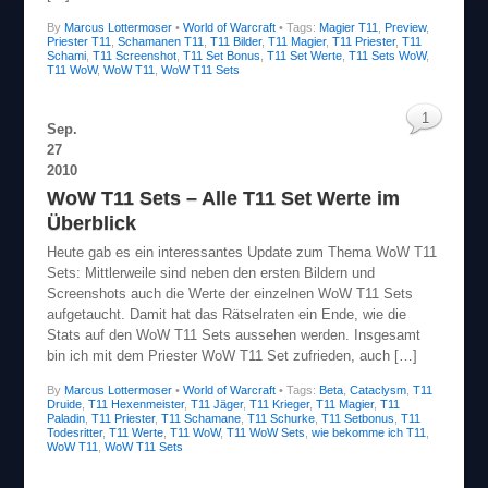
By
Marcus Lottermoser
•
World of Warcraft
• Tags:
Magier T11
,
Preview
,
Priester T11
,
Schamanen T11
,
T11 Bilder
,
T11 Magier
,
T11 Priester
,
T11
Schami
,
T11 Screenshot
,
T11 Set Bonus
,
T11 Set Werte
,
T11 Sets WoW
,
T11 WoW
,
WoW T11
,
WoW T11 Sets
1
Sep.
27
2010
WoW T11 Sets – Alle T11 Set Werte im
Überblick
Heute gab es ein interessantes Update zum Thema WoW T11
Sets: Mittlerweile sind neben den ersten Bildern und
Screenshots auch die Werte der einzelnen WoW T11 Sets
aufgetaucht. Damit hat das Rätselraten ein Ende, wie die
Stats auf den WoW T11 Sets aussehen werden. Insgesamt
bin ich mit dem Priester WoW T11 Set zufrieden, auch […]
By
Marcus Lottermoser
•
World of Warcraft
• Tags:
Beta
,
Cataclysm
,
T11
Druide
,
T11 Hexenmeister
,
T11 Jäger
,
T11 Krieger
,
T11 Magier
,
T11
Paladin
,
T11 Priester
,
T11 Schamane
,
T11 Schurke
,
T11 Setbonus
,
T11
Todesritter
,
T11 Werte
,
T11 WoW
,
T11 WoW Sets
,
wie bekomme ich T11
,
WoW T11
,
WoW T11 Sets