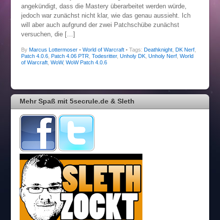
angekündigt, dass die Mastery überarbeitet werden würde,
jedoch war zunächst nicht klar, wie das genau aussieht. Ich
will aber auch aufgrund der zwei Patchschübe zunächst
versuchen, die […]
By
Marcus Lottermoser
•
World of Warcraft
• Tags:
Deathknight
,
DK Nerf
,
Patch 4.0.6
,
Patch 4.06 PTR
,
Todesritter
,
Unholy DK
,
Unholy Nerf
,
World
of Warcraft
,
WoW
,
WoW Patch 4.0.6
Mehr Spaß mit 5secrule.de & Sleth