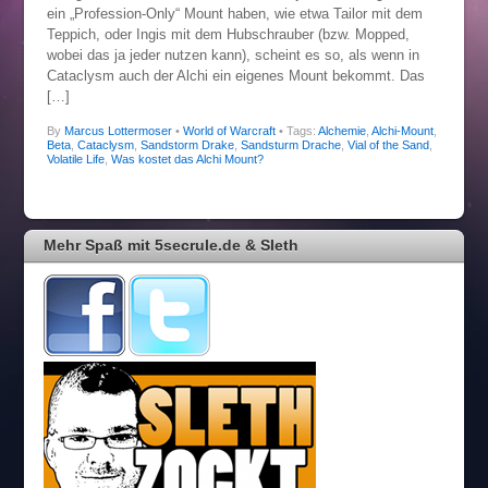
ein „Profession-Only“ Mount haben, wie etwa Tailor mit dem
Teppich, oder Ingis mit dem Hubschrauber (bzw. Mopped,
wobei das ja jeder nutzen kann), scheint es so, als wenn in
Cataclysm auch der Alchi ein eigenes Mount bekommt. Das
[…]
By
Marcus Lottermoser
•
World of Warcraft
• Tags:
Alchemie
,
Alchi-Mount
,
Beta
,
Cataclysm
,
Sandstorm Drake
,
Sandsturm Drache
,
Vial of the Sand
,
Volatile Life
,
Was kostet das Alchi Mount?
Mehr Spaß mit 5secrule.de & Sleth