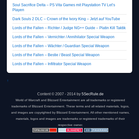
Soul Sacrifice Delta – PS Vita Games mit Playstation TV Let’s
Playen
Dark Souls 2 DLC – Crown of the Ivory King – Jetzt auf YouTube
Lords of the Fallen – Richter / Judge NG++ Guide – Platin Kill Taktik
Lords of the Fallen – Vernichter / Annihilator Special Weapon
Lords of the Fallen – Wächter / Guardian Special Weapon
Lords of the Fallen – Bestie / Beast Special Weapon
Lords of the Fallen – Infiltrator Special Weapon
↑
Content © 2007 - 2014 by
5SecRule.de
World of Warcraft and Blizzard Entertainment are all trademarks or registered
trademarks of Blizzard Entertainment. These terms and all related materials, logos,
and images are copyrighted by Blizzard Entertainment. All other mentioned names,
materials, logos and images are trademarks or registered trademarks of their
respective owner.