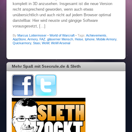
komplett in 3D anzusehen. Insgesamt ist die neue Version
recht ansprechend geworden, wenn auch etwas
unübersichtlich und auch nicht auf jedem Browser optimal
darstellbar. Hier wird neuste und gängige Software
vorausgesetzt, […]
By
Marcus Lottermoser
•
World of Warcraft
• Tags:
Achievements
,
AppStore
,
Armory
,
FAZ
,
gläserner Mensch
,
Heise
,
Iphone
,
Mobile Armory
,
Quickarmory
,
Stasi
,
WoW
,
WoW Arsenal
Mehr Spaß mit 5secrule.de & Sleth