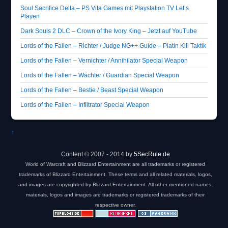
Soul Sacrifice Delta – PS Vita Games mit Playstation TV Let’s
Playen
Dark Souls 2 DLC – Crown of the Ivory King – Jetzt auf YouTube
Lords of the Fallen – Richter / Judge NG++ Guide – Platin Kill Taktik
Lords of the Fallen – Vernichter / Annihilator Special Weapon
Lords of the Fallen – Wächter / Guardian Special Weapon
Lords of the Fallen – Bestie / Beast Special Weapon
Lords of the Fallen – Infiltrator Special Weapon
↑
Content © 2007 - 2014 by
5SecRule.de
World of Warcraft and Blizzard Entertainment are all trademarks or registered
trademarks of Blizzard Entertainment. These terms and all related materials, logos,
and images are copyrighted by Blizzard Entertainment. All other mentioned names,
materials, logos and images are trademarks or registered trademarks of their
respective owner.