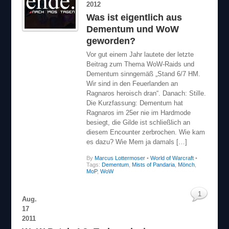
2012
Was ist eigentlich aus
Dementum und WoW
geworden?
Vor gut einem Jahr lautete der letzte
Beitrag zum Thema WoW-Raids und
Dementum sinngemäß „Stand 6/7 HM.
Wir sind in den Feuerlanden an
Ragnaros heroisch dran“. Danach: Stille.
Die Kurzfassung: Dementum hat
Ragnaros im 25er nie im Hardmode
besiegt, die Gilde ist schließlich an
diesem Encounter zerbrochen. Wie kam
es dazu? Wie Mem ja damals […]
By
Marcus Lottermoser
•
World of Warcraft
•
Tags:
Dementum
,
Mists of Pandaria
,
Mönch
,
MoP
,
WoW
1
Aug.
17
2011