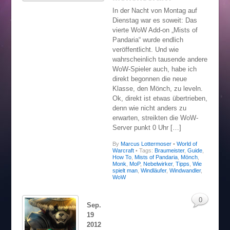
In der Nacht von Montag auf
Dienstag war es soweit: Das
vierte WoW Add-on „Mists of
Pandaria“ wurde endlich
veröffentlicht. Und wie
wahrscheinlich tausende andere
WoW-Spieler auch, habe ich
direkt begonnen die neue
Klasse, den Mönch, zu leveln.
Ok, direkt ist etwas übertrieben,
denn wie nicht anders zu
erwarten, streikten die WoW-
Server punkt 0 Uhr […]
By
Marcus Lottermoser
•
World of
Warcraft
• Tags:
Braumeister
,
Guide
,
How To
,
Mists of Pandaria
,
Mönch
,
Monk
,
MoP
,
Nebelwirker
,
Tipps
,
Wie
spielt man
,
Windläufer
,
Windwandler
,
WoW
0
Sep.
19
2012