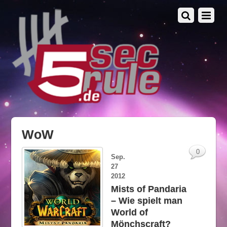
WoW
0
Sep.
27
2012
Mists of Pandaria
– Wie spielt man
World of
Mönchscraft?