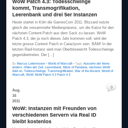
WoW Patch 4.3: Todesschwinge
kommt, Transmogrifikation,
Leerenbank und drei 5er Instanzen
Heute startet in Köln die GamesCom 2011. Blizzard nutzte
gleich die versammelte Medienpräsenz, um die Katze für den
nächsten Content-Patch aus dem Sack zu lassen. WoW
Patch 4.3, der ja noch dieses Jahr kommen soll, wird der
letzte grosse Content Patch in Cataclysm sein. BÄM! In der
letzten Raid-Instanz wird man Oberbösewicht Todesschwinge
gegenübertreten. Der […]
By
Marcus Lottermoser
•
World of Warcraft
• Tags:
Aussehn der Items
ändern
,
Hölen der Zeit
,
Leerenbank
,
Mists of Pandaria
,
nächstes WoW
Add-on
,
Todesschwinge
,
Transmogrifikation
,
War of the Ancient
,
World of
Warcraft
,
WoW
,
WoW Patch 4.3 Patch 4.3
0
Aug.
16
2011
WoW: Instanzen mit Freunden von
verschiedenen Servern via Real ID
bleibt kostenlos