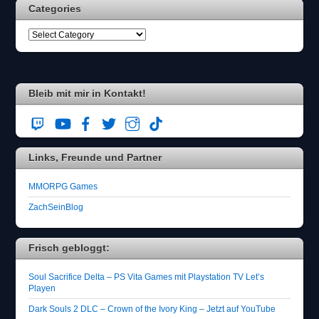
Categories
Bleib mit mir in Kontakt!
Links, Freunde und Partner
MMORPG Games
ZachSeinBlog
Frisch gebloggt:
Soul Sacrifice Delta – PS Vita Games mit Playstation TV Let’s
Playen
Dark Souls 2 DLC – Crown of the Ivory King – Jetzt auf YouTube