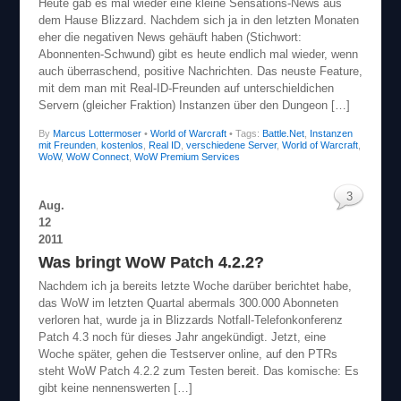
Heute gab es mal wieder eine kleine Sensations-News aus
dem Hause Blizzard. Nachdem sich ja in den letzten Monaten
eher die negativen News gehäuft haben (Stichwort:
Abonnenten-Schwund) gibt es heute endlich mal wieder, wenn
auch überraschend, positive Nachrichten. Das neuste Feature,
mit dem man mit Real-ID-Freunden auf unterschieldichen
Servern (gleicher Fraktion) Instanzen über den Dungeon […]
By
Marcus Lottermoser
•
World of Warcraft
• Tags:
Battle.Net
,
Instanzen
mit Freunden
,
kostenlos
,
Real ID
,
verschiedene Server
,
World of Warcraft
,
WoW
,
WoW Connect
,
WoW Premium Services
3
Aug.
12
2011
Was bringt WoW Patch 4.2.2?
Nachdem ich ja bereits letzte Woche darüber berichtet habe,
das WoW im letzten Quartal abermals 300.000 Abonneten
verloren hat, wurde ja in Blizzards Notfall-Telefonkonferenz
Patch 4.3 noch für dieses Jahr angekündigt. Jetzt, eine
Woche später, gehen die Testserver online, auf den PTRs
steht WoW Patch 4.2.2 zum Testen bereit. Das komische: Es
gibt keine nennenswerten […]