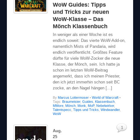
WoW Guides: Tipps
und Tricks zur neuen
WoW-Klasse – Das
Mönch Klassenbuch
In weniger als einer Woche ist es
endlich soweit: Das vierte WoW-Add-on,
namentlich Mists of Pandaria, wird
endlich veröffentlicht. Größtes Feature
dürfte für viele WoW-Zocker die neue
Klasse, der Mönch, sein. Ich hatte ja
schon im letzten WoW-Beitrag
angemerkt, dass ich meinen Priester,
den ich jetzt immerhin schon seit BC
zocke, an den Nagel hängen […]
By
Marcus Lottermoser
•
World of Warcraft
•
Tags:
Braumeister
,
Guides
,
Klassenbuch
,
MMore
,
Mönch
,
Monk
,
MoP
,
Nebelwirker
,
Talentspecc
,
Tipps und Tricks
,
Windwandler
,
WoW
1
Aug.
25