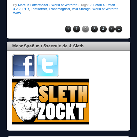
By
Marcus Lottermoser
•
World of Warcraft
• Tags:
2
,
Patch 4
,
Patch
4.2.2
,
PTR
,
Testserver
,
Transmogrifier
,
Void Storage
,
World of Warcraft
,
WoW
‹
1
2
3
4
›
»
Mehr Spaß mit 5secrule.de & Sleth