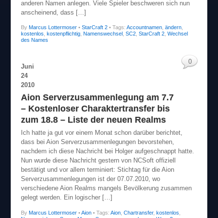
anderen Namen anlegen. Viele Spieler beschweren sich nun
anscheinend, dass […]
By
Marcus Lottermoser
•
StarCraft 2
• Tags:
Accountnamen
,
ändern
,
kostenlos
,
kostenpflichtig
,
Namenswechsel
,
SC2
,
StarCraft 2
,
Wechsel
des Names
0
Juni
24
2010
Aion Serverzusammenlegung am 7.7
– Kostenloser Charaktertransfer bis
zum 18.8 – Liste der neuen Realms
Ich hatte ja gut vor einem Monat schon darüber berichtet,
dass bei Aion Serverzusammenlegungen bevorstehen,
nachdem ich diese Nachricht bei Holger aufgeschnappt hatte.
Nun wurde diese Nachricht gestern von NCSoft offiziell
bestätigt und vor allem terminiert: Stichtag für die Aion
Serverzusammenlegungen ist der 07.07.2010, wo
verschiedene Aion Realms mangels Bevölkerung zusammen
gelegt werden. Ein logischer […]
By
Marcus Lottermoser
•
Aion
• Tags:
Aion
,
Chartransfer
,
kostenlos
,