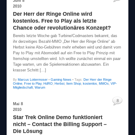
Juni
8
2010
Der Herr der Ringe Online wird
kostenlos. Free to Play als letzte
Chance oder revolutionäres Konzept?
Bereits letzte Woche gab Turbine/Codmasters bekannt, das
ihr derzeitiges Bezahl-MMO „Der Herr der Ringe Online“ ab
Herbst keine Abo-Gebühren mehr erheben wird und damit vom
Pay to Play mit Abomodell auf ein Free to Play Prinzip mit
Itemshop umstellten wird. Ich wollte zunächst einmal ein paar
Tage warten, um die Spielerreaktionen abzuwarten. Ein
krasser Schritt […]
By
Marcus Lottermoser
•
Gaming News
• Tags:
Der Herr der Ringe
Online
,
Free to Play
,
HdRO
,
Herbst
,
Item Shop
,
kostenlos
,
MMOs
,
VIP-
Mitgliedschaft
,
Warum
8
Mai
8
2010
Star Trek Online Demo funktioniert
nicht – Contact the Billing Support –
Die Lösung