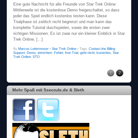
Eine gute Nachricht für alle Freunde von Star Trek Online:
Mittlerweile ist die kostenlose Demo freigeschaltet, so dass
jeder das Spiel endlich kostenlos testen kann. Diese
Trialphase ist zeitlich nicht begrenzt und man kann das
komplette Tutorial durchspielen, sowie die ersten zwei
richtigen Missionen. Es ist zwar nur ein kleiner Einblick in Star
Trek Online, […]
By
Marcus Lottermoser
•
Star Trek Online
• Tags:
Contact the Billing
Support
,
Demo
,
einrichten
,
Fehler
,
free Trial
,
geht nicht
,
kostenlos
,
Star
Trek Online
,
STO
1
2
Mehr Spaß mit 5secrule.de & Sleth