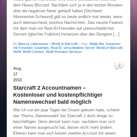
dem Hause Blizzard. Nachdem sich ja in den letzten Monaten
eher die negativen News gehäuft haben (Stichwort:
Abonnenten-Schwund) gibt es heute endlich mal wieder, wenn
auch überraschend, positive Nachrichten. Das neuste Feature,
mit dem man mit Real-ID-Freunden auf unterschieldichen
Servern (gleicher Fraktion) Instanzen über den Dungeon […]
By
Marcus Lottermoser
•
World of Warcraft
• Tags:
Battle.Net
,
Instanzen
mit Freunden
,
kostenlos
,
Real ID
,
verschiedene Server
,
World of Warcraft
,
WoW
,
WoW Connect
,
WoW Premium Services
2
Aug.
17
2010
Starcraft 2 Accountnamen –
Kostenloser und kostenpflichtiger
Namenswechsel bald möglich
Wie ich vor ein paar Tagen bei Grueni gelesen habe, scheint
das Thema „Namenswahl“ bei Starcraft 2 doch einige zu
beschäftigen. Denn derzeit kann man, nachdem man sich
einen Namen ausgesucht hat, diesen nicht mehr ändern.
Ebenso kann man sich keinen zweiten Account mit einem