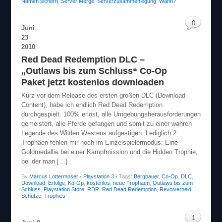
Namen sichern
,
Server Merge
,
Serverzusammenlegung
,
Wann?
0
Juni
23
2010
Red Dead Redemption DLC –
„Outlaws bis zum Schluss“ Co-Op
Paket jetzt kostenlos downloaden
Kurz vor dem Release des ersten großen DLC (Download
Content), habe ich endlich Red Dead Redemption
durchgespielt. 100% erlöst, alle Umgebungsherausforderungen
gemeistert, alle Pferde gefangen und somit zu einer wahren
Legende des Wilden Westens aufgestigen. Lediglich 2
Trophäen fehlen mir noch im Einzelspielermodus: Eine
Goldmedallie bei einer Kampfmission und die Hidden Trophie,
bei der man […]
By
Marcus Lottermoser
•
Playstation 3
• Tags:
Bergbauer
,
Co-Op
,
DLC
,
Download
,
Erfolge
,
Ko-Op
,
kostenlos
,
neue Trophäen
,
Outlaws bis zum
Schluss
,
Playstation Store
,
RDR
,
Red Dead Redemption
,
Revolverheld
,
Schütze
,
Trophies
1