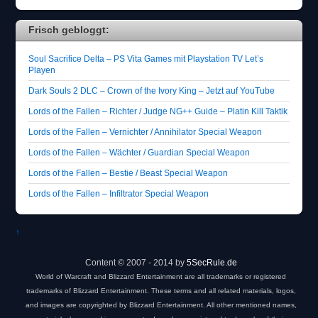
Frisch gebloggt:
Soul Sacrifice Delta – PS Vita Games mit Playstation TV Let’s
Playen
Dark Souls 2 DLC – Crown of the Ivory King – Jetzt auf YouTube
Lords of the Fallen – Richter / Judge NG++ Guide – Platin Kill Taktik
Lords of the Fallen – Vernichter / Annihilator Special Weapon
Lords of the Fallen – Wächter / Guardian Special Weapon
Lords of the Fallen – Bestie / Beast Special Weapon
Lords of the Fallen – Infiltrator Special Weapon
↑
Content © 2007 - 2014 by
5SecRule.de
World of Warcraft and Blizzard Entertainment are all trademarks or registered
trademarks of Blizzard Entertainment. These terms and all related materials, logos,
and images are copyrighted by Blizzard Entertainment. All other mentioned names,