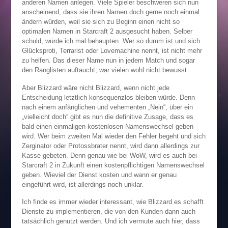
anderen Namen anlegen. Viele Spieler beschweren sich nun
anscheinend, dass sie ihren Namen doch gerne noch einmal
ändern würden, weil sie sich zu Beginn einen nicht so
optimalen Namen in Starcraft 2 ausgesucht haben. Selber
schuld, würde ich mal behaupten. Wer so dumm ist und sich
Glücksproti, Terrarist oder Lovemachine nennt, ist nicht mehr
zu helfen. Das dieser Name nun in jedem Match und sogar
den Ranglisten auftaucht, war vielen wohl nicht bewusst.
Aber Blizzard wäre nicht Blizzard, wenn nicht jede
Entscheidung letztlich konsequenzlos bleiben würde. Denn
nach einem anfänglichen und vehementen „Nein“, über ein
„vielleicht doch“ gibt es nun die definitive Zusage, dass es
bald einen einmaligen kostenlosen Namenswechsel geben
wird. Wer beim zweiten Mal wieder den Fehler begeht und sich
Zerginator oder Protossbrater nennt, wird dann allerdings zur
Kasse gebeten. Denn genau wie bei WoW, wird es auch bei
Starcraft 2 in Zukunft einen kostenpflichtigen Namenswechsel
geben. Wieviel der Dienst kosten und wann er genau
eingeführt wird, ist allerdings noch unklar.
Ich finde es immer wieder interessant, wie Blizzard es schafft
Dienste zu implementieren, die von den Kunden dann auch
tatsächlich genutzt werden. Und ich vermute auch hier, dass