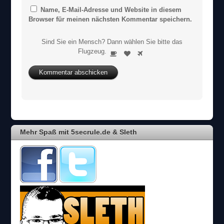
Name, E-Mail-Adresse und Website in diesem
Browser für meinen nächsten Kommentar speichern.
Sind Sie ein Mensch? Dann wählen Sie bitte
das
S
Flugzeug
.
1
2
3
i
n
d
S
i
e
e
i
Mehr Spaß mit 5secrule.de & Sleth
n
M
e
n
s
c
h
?
D
a