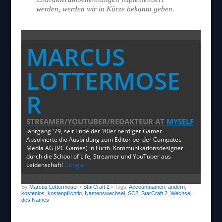
werden, werden wir in Kürze bekannt geben.
MARCUS
LOTTERMOSE
R
STREAMER/YOUTUBER/REDAKTEUR
AT
MYSELF
Jahrgang '79, seit Ende der '80er nerdiger Gamer.
Absolvierte die Ausbildung zum Editor bei der Computec
Media AG (PC Games) in Fürth. Kommunikationsdesigner
durch die School of Life, Streamer und YouTuber aus
Leidenschaft!
Google+
By
Marcus Lottermoser
•
StarCraft 2
• Tags:
Accountnamen
,
ändern
,
kostenlos
,
kostenpflichtig
,
Namenswechsel
,
SC2
,
StarCraft 2
,
Wechsel
des Names