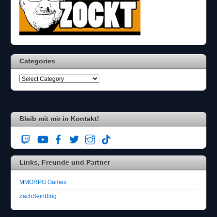
n
n
w
ä
h
l
Categories
e
n
S
i
e
b
i
Bleib mit mir in Kontakt!
t
t
e
d
Links, Freunde und Partner
a
s
F
MMORPG Games
l
ZachSeinBlog
u
g