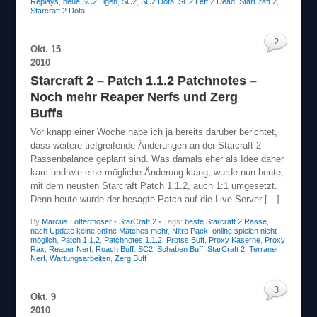
Replays
,
neue SC2 Ligen
,
SC2
,
SC2 Dota
,
SC2 Left 2 Dead
,
StarCraft 2
,
Starcraft 2 Dota
2
Okt.
15
2010
Starcraft 2 – Patch 1.1.2 Patchnotes –
Noch mehr Reaper Nerfs und Zerg
Buffs
Vor knapp einer Woche habe ich ja bereits darüber berichtet,
dass weitere tiefgreifende Änderungen an der Starcraft 2
Rassenbalance geplant sind. Was damals eher als Idee daher
kam und wie eine mögliche Änderung klang, wurde nun heute,
mit dem neusten Starcraft Patch 1.1.2, auch 1:1 umgesetzt.
Denn heute wurde der besagte Patch auf die Live-Server […]
By
Marcus Lottermoser
•
StarCraft 2
• Tags:
beste Starcraft 2 Rasse
,
nach Update keine online Matches mehr
,
Nitro Pack
,
online spielen nicht
möglich
,
Patch 1.1.2
,
Patchnotes 1.1.2
,
Protss Buff
,
Proxy Kaserne
,
Proxy
Rax
,
Reaper Nerf
,
Roach Buff
,
SC2
,
Schaben Buff
,
StarCraft 2
,
Terraner
Nerf
,
Wartungsarbeiten
,
Zerg Buff
3
Okt.
9
2010