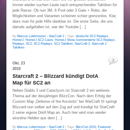
Immer wieder suchen Leute nach entsprechenden Taktiken für
jede Rasse. Ob nun 3M, 6 Pool oder 3 Gate + Robo, die
Möglichkeiten und Varianten scheinen schier grenzenlos. Klar,
dass man für jede Hilfe dankbar ist. Die erste Seite, die uns
damals aufgefallen ist, war der Youtube […]
By
Marcus Lottermoser
•
StarCraft 2
• Tags:
deutsche SC2 Replays
,
HomerJ
,
HomerJ SC2 Casts
,
HomerJ Show
,
kommentierte SC2 Replays
,
Replays
,
SC2
,
SC2 Replays
,
SC2 Taktiken
,
StarCraft 2
,
Starcraft 2
Taktiken
2
Okt.
23
2010
Starcraft 2 – Blizzard kündigt DotA
Map für SC2 an
Neben Diablo 3 und Cataclysm ist Starcraft 2 ein weiteres
Thema auf der diesjährigen BlizzCon. Nach dem Erfolg der
Custom Map „Defense of the Ancients“ bei WarCraft III springt
Blizzard nun selber auf den Zug auf und kündigt für StarCraft
2 seine eigene DotA Map an. Auch hier wird man wieder
einzelne Helden aus dem […]
By
Marcus Lottermoser
•
StarCraft 2
• Tags:
BlizzCon 2010
,
Featured