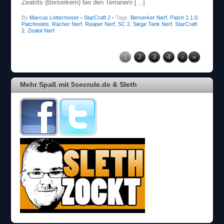
Zealots (Berserkern) bei den Terranern […]
By
Marcus Lottermoser
•
StarCraft 2
• Tags:
Berserker Nerf
,
Patch 1.1.0
,
Patchnotes
,
Rächer Nerf
,
Reaper Nerf
,
SC 2
,
Siege Tank Nerf
,
StarCraft
2
,
Zealot Nerf
1
2
3
4
›
»
Mehr Spaß mit 5secrule.de & Sleth