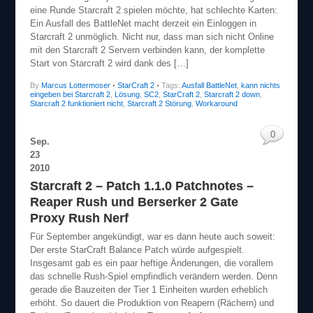
eine Runde Starcraft 2 spielen möchte, hat schlechte Karten:
Ein Ausfall des BattleNet macht derzeit ein Einloggen in
Starcraft 2 unmöglich. Nicht nur, dass man sich nicht Online
mit den Starcraft 2 Servern verbinden kann, der komplette
Start von Starcraft 2 wird dank des […]
By
Marcus Lottermoser
•
StarCraft 2
• Tags:
Ausfall BattleNet
,
kann nichts
eingeben bei Starcraft 2
,
Lösung
,
SC2
,
StarCraft 2
,
Starcraft 2 down
,
Starcraft 2 funktioniert nicht
,
Starcraft 2 Störung
,
Workaround
0
Sep.
23
2010
Starcraft 2 – Patch 1.1.0 Patchnotes –
Reaper Rush und Berserker 2 Gate
Proxy Rush Nerf
Für September angekündigt, war es dann heute auch soweit:
Der erste StarCraft Balance Patch würde aufgespielt.
Insgesamt gab es ein paar heftige Änderungen, die vorallem
das schnelle Rush-Spiel empfindlich verändern werden. Denn
gerade die Bauzeiten der Tier 1 Einheiten wurden erheblich
erhöht. So dauert die Produktion von Reapern (Rächern) und