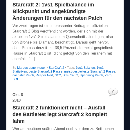
Starcraft 2: 1vs1 Spielbalance im
Blickpunkt und angekündigte
Änderungen für den nächsten Patch
Vor zwei Tagen ist ein interessanter Beitrag im offiziellen
Starcraft 2 Blog veröffentlicht worden, der sich mit der
aktuellen 1vs1 Spielbalance im Querschnitt aller Ligen, also
von Bronze bis Diamant, beschäftigt. Daraus geht hervor,
dass Protoss derzeit mit 38,5 Prozent die meist gespielteste
Rasse in Starcraft 2 ist, dicht gefolgt von den Terranern mit
ebenfalls […]
By
Marcus Lottermoser
•
StarCraft 2
• Tags:
1vs1 Balance
,
1vs1
Statistiken
,
beste Starcraft 2 Rasse
,
meist gespielteste Starcraft 2 Rasse
,
nächster Patch
,
Reaper Nerf
,
SC2
,
StarCraft 2
,
Upcoming Patch
,
Zerg
Buff
0
Okt.
8
2010
Starcraft 2 funktioniert nicht – Ausfall
des BattleNet legt Starcraft 2 komplett
lahm
Wer am heutigen späten Abend noch vor dem zu Bett gehen