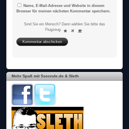
Name, E-Mail-Adresse und Website in diesem
Browser für meinen nächsten Kommentar speichern.
Sind Sie ein Mensch? Dann wählen Sie bitte
das
S
Flugzeug
.
1
2
3
i
n
d
S
i
e
e
i
Mehr Spaß mit 5secrule.de & Sleth
n
M
e
n
s
c
h
?
D
a