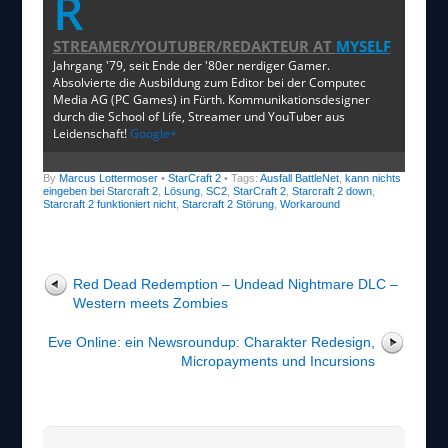
R
STREAMER/YOUTUBER/REDAKTEUR
AT
MYSELF
Jahrgang '79, seit Ende der '80er nerdiger Gamer.
Absolvierte die Ausbildung zum Editor bei der Computec
Media AG (PC Games) in Fürth. Kommunikationsdesigner
durch die School of Life, Streamer und YouTuber aus
Leidenschaft!
Google+
By
Marcus Lottermoser
•
StarCraft 2
• Tags:
Ausfall BattleNet
,
kann nichts
eingeben bei Starcraft 2
,
Lösung
,
SC2
,
StarCraft 2
,
Starcraft 2 down
,
Starcraft 2 funktioniert nicht
,
Starcraft 2 Störung
,
Workaround
Red Dead Redemption – Undead Nightmare DLC –
Western meets Zombies
Eve Online: ein Newsroundup: Charakter Redesign,
Micropayments und Incursions