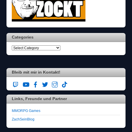
n
n
w
ä
h
l
Categories
e
n
S
i
e
b
i
Bleib mit mir in Kontakt!
t
t
e
d
Links, Freunde und Partner
a
s
F
MMORPG Games
l
ZachSeinBlog
u
g