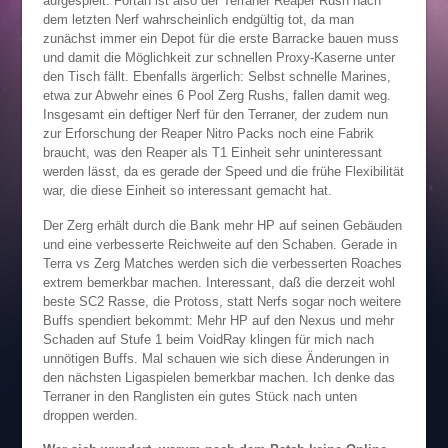
aufgespielt. Fortan ist also der Terraner Reaper Rush nach
dem letzten Nerf wahrscheinlich endgültig tot, da man
zunächst immer ein Depot für die erste Barracke bauen muss
und damit die Möglichkeit zur schnellen Proxy-Kaserne unter
den Tisch fällt. Ebenfalls ärgerlich: Selbst schnelle Marines,
etwa zur Abwehr eines 6 Pool Zerg Rushs, fallen damit weg.
Insgesamt ein deftiger Nerf für den Terraner, der zudem nun
zur Erforschung der Reaper Nitro Packs noch eine Fabrik
braucht, was den Reaper als T1 Einheit sehr uninteressant
werden lässt, da es gerade der Speed und die frühe Flexibilität
war, die diese Einheit so interessant gemacht hat.
Der Zerg erhält durch die Bank mehr HP auf seinen Gebäuden
und eine verbesserte Reichweite auf den Schaben. Gerade in
Terra vs Zerg Matches werden sich die verbesserten Roaches
extrem bemerkbar machen. Interessant, daß die derzeit wohl
beste SC2 Rasse, die Protoss, statt Nerfs sogar noch weitere
Buffs spendiert bekommt: Mehr HP auf den Nexus und mehr
Schaden auf Stufe 1 beim VoidRay klingen für mich nach
unnötigen Buffs. Mal schauen wie sich diese Änderungen in
den nächsten Ligaspielen bemerkbar machen. Ich denke das
Terraner in den Ranglisten ein gutes Stück nach unten
droppen werden.