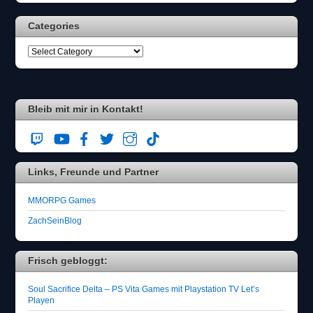
h
l
Categories
e
n
S
i
e
b
i
Bleib mit mir in Kontakt!
t
t
e
d
Links, Freunde und Partner
a
s
H
MMORPG Games
e
ZachSeinBlog
r
z
.
Frisch gebloggt:
Soul Sacrifice Delta – PS Vita Games mit Playstation TV Let’s
Playen