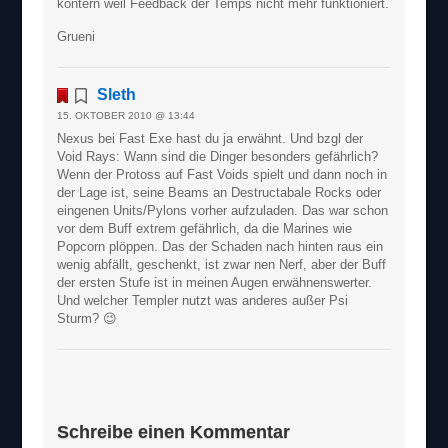
kontern weil Feedback der Temps nicht mehr funktioniert.
Grueni
Sleth
15. OKTOBER 2010 @ 13:44
Nexus bei Fast Exe hast du ja erwähnt. Und bzgl der
Void Rays: Wann sind die Dinger besonders gefährlich?
Wenn der Protoss auf Fast Voids spielt und dann noch in
der Lage ist, seine Beams an Destructabale Rocks oder
eingenen Units/Pylons vorher aufzuladen. Das war schon
vor dem Buff extrem gefährlich, da die Marines wie
Popcorn plöppen. Das der Schaden nach hinten raus ein
wenig abfällt, geschenkt, ist zwar nen Nerf, aber der Buff
der ersten Stufe ist in meinen Augen erwähnenswerter.
Und welcher Templer nutzt was anderes außer Psi
Sturm? 😉
Schreibe einen Kommentar