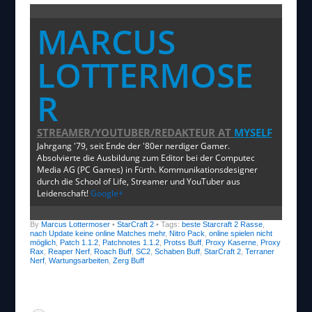
MARCUS
LOTTERMOSE
R
STREAMER/YOUTUBER/REDAKTEUR
AT
MYSELF
Jahrgang '79, seit Ende der '80er nerdiger Gamer.
Absolvierte die Ausbildung zum Editor bei der Computec
Media AG (PC Games) in Fürth. Kommunikationsdesigner
durch die School of Life, Streamer und YouTuber aus
Leidenschaft!
Google+
By
Marcus Lottermoser
•
StarCraft 2
• Tags:
beste Starcraft 2 Rasse
,
nach Update keine online Matches mehr
,
Nitro Pack
,
online spielen nicht
möglich
,
Patch 1.1.2
,
Patchnotes 1.1.2
,
Protss Buff
,
Proxy Kaserne
,
Proxy
Rax
,
Reaper Nerf
,
Roach Buff
,
SC2
,
Schaben Buff
,
StarCraft 2
,
Terraner
Nerf
,
Wartungsarbeiten
,
Zerg Buff