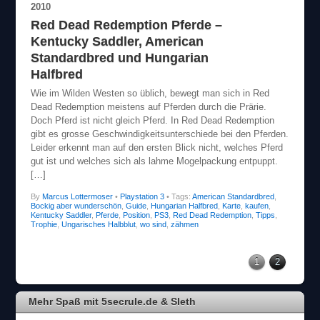
2010
Red Dead Redemption Pferde –
Kentucky Saddler, American
Standardbred und Hungarian
Halfbred
Wie im Wilden Westen so üblich, bewegt man sich in Red
Dead Redemption meistens auf Pferden durch die Prärie.
Doch Pferd ist nicht gleich Pferd. In Red Dead Redemption
gibt es grosse Geschwindigkeitsunterschiede bei den Pferden.
Leider erkennt man auf den ersten Blick nicht, welches Pferd
gut ist und welches sich als lahme Mogelpackung entpuppt.
[…]
By
Marcus Lottermoser
•
Playstation 3
• Tags:
American Standardbred
,
Bockig aber wunderschön
,
Guide
,
Hungarian Halfbred
,
Karte
,
kaufen
,
Kentucky Saddler
,
Pferde
,
Position
,
PS3
,
Red Dead Redemption
,
Tipps
,
Trophie
,
Ungarisches Halbblut
,
wo sind
,
zähmen
1
2
Mehr Spaß mit 5secrule.de & Sleth