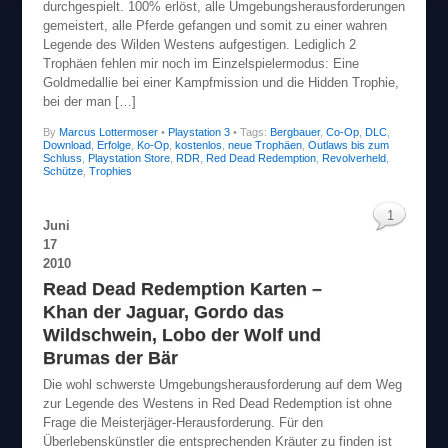
durchgespielt. 100% erlöst, alle Umgebungsherausforderungen
gemeistert, alle Pferde gefangen und somit zu einer wahren
Legende des Wilden Westens aufgestigen. Lediglich 2
Trophäen fehlen mir noch im Einzelspielermodus: Eine
Goldmedallie bei einer Kampfmission und die Hidden Trophie,
bei der man […]
By
Marcus Lottermoser
•
Playstation 3
• Tags:
Bergbauer
,
Co-Op
,
DLC
,
Download
,
Erfolge
,
Ko-Op
,
kostenlos
,
neue Trophäen
,
Outlaws bis zum
Schluss
,
Playstation Store
,
RDR
,
Red Dead Redemption
,
Revolverheld
,
Schütze
,
Trophies
1
Juni
17
2010
Read Dead Redemption Karten –
Khan der Jaguar, Gordo das
Wildschwein, Lobo der Wolf und
Brumas der Bär
Die wohl schwerste Umgebungsherausforderung auf dem Weg
zur Legende des Westens in Red Dead Redemption ist ohne
Frage die Meisterjäger-Herausforderung. Für den
Überlebenskünstler die entsprechenden Kräuter zu finden ist