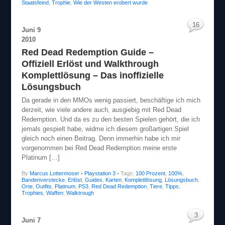
Staatsfeind
,
Trophie
,
Wie der Westen erobert wurde
16
Juni
9
2010
Red Dead Redemption Guide –
Offiziell Erlöst und Walkthrough
Komplettlösung – Das inoffizielle
Lösungsbuch
Da gerade in den MMOs wenig passiert, beschäftige ich mich
derzeit, wie viele andere auch, ausgiebig mit Red Dead
Redemption. Und da es zu den besten Spielen gehört, die ich
jemals gespielt habe, widme ich diesem großartigen Spiel
gleich noch einen Beitrag. Denn immerhin habe ich mir
vorgenommen bei Red Dead Redemption meine erste
Platinum […]
By
Marcus Lottermoser
•
Playstation 3
• Tags:
100 Prozent
,
100%
,
Bandenverstecke
,
Erlöst
,
Guides
,
Karten
,
Komplettlösung
,
Lösungsbuch
,
Orte
,
Outfits
,
Platinum
,
PS3
,
Red Dead Redemption
,
Tiere
,
Tipps
,
Trophies
,
Waffen
,
Walktrough
3
Juni
7