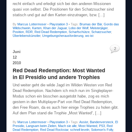
recht einfach und erledigt sich bei den anderen Missionen
quasi von selbst. Die Positionen für den Schatzsucher sind
statisch und gut auf den Karten einzutragen, bzw. […]
By
Marcus Lottermoser
•
Playstation 3
• Tags:
Brumas der Bär
,
Gordo das
Wildschwein
,
Karten
,
Khan der Jaguar
,
Lobo der Wolf
,
Meisterjäger
,
Position
,
RDR
,
Red Dead Redemption
,
Scharfschütze
,
Schatzsucher
,
Überlebenskünstler
,
Umgebungsherausforderung
,
wo ist
2
Juni
12
2010
Red Dead Redemption: Most Wanted
in El Presidio und andere Trophies
Und weiter geht die wilde Jagd im Wilden Westen von Red
Dead Redemption. Nachdem ich mich nun im Singleplayer-
Modus schon ein bisschen ausgetobt habe, zog es mich
gestern in den Multiplayer-Part von Red Dead Redemption,
den Free Roam, da es auch hier einige Trophies zu holen gibt.
Auf dem Plan stand die Trophie „Most Wanted“, […]
By
Marcus Lottermoser
•
Playstation 3
• Tags:
Assist
,
Bandenversteck
,
El
Presidio
,
Langsam beim Zielen
,
Mach sie alle
,
Most Wanted
,
PS3
,
Red
Dead Redemption
,
Red Dead Rockstar
,
schnell leveln
,
Solomon's Folly
,