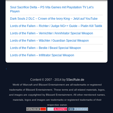
Soul Sacrifice Delta – PS Vita Games mit Playstation TV Let’s
Playen
Dark Souls 2 DLC – Crown of the Ivory King – Jetzt auf YouTube
Lords of the Fallen – Richter / Judge NG++ Guide – Platin Kill Taktik
Lords of the Fallen – Vernichter / Annihilator Special Weapon
Lords of the Fallen – Wächter / Guardian Special Weapon
Lords of the Fallen – Bestie / Beast Special Weapon
Lords of the Fallen – Infiltrator Special Weapon
↑
Content © 2007 - 2014 by
5SecRule.de
World of Warcraft and Blizzard Entertainment are all trademarks or registered
trademarks of Blizzard Entertainment. These terms and all related materials, logos,
and images are copyrighted by Blizzard Entertainment. All other mentioned names,
materials, logos and images are trademarks or registered trademarks of their
respective owner.