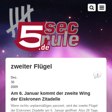
zweiter Flügel
1
Dez.
30
2009
Am 6. Januar kommt der zweite Wing
der Eiskronen Zitadelle
Wenn nichts unplanmäßiges passiert, wird der zweite Flügel
der Eiskronen Zitadelle am 6. Januar geöffnet. Also 28 Tage,