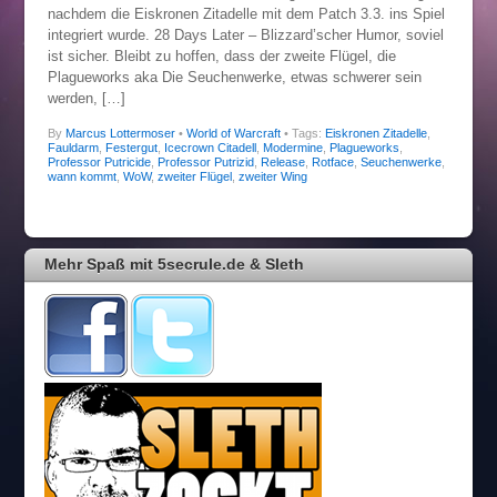
nachdem die Eiskronen Zitadelle mit dem Patch 3.3. ins Spiel
integriert wurde. 28 Days Later – Blizzard’scher Humor, soviel
ist sicher. Bleibt zu hoffen, dass der zweite Flügel, die
Plagueworks aka Die Seuchenwerke, etwas schwerer sein
werden, […]
By
Marcus Lottermoser
•
World of Warcraft
• Tags:
Eiskronen Zitadelle
,
Fauldarm
,
Festergut
,
Icecrown Citadell
,
Modermine
,
Plagueworks
,
Professor Putricide
,
Professor Putrizid
,
Release
,
Rotface
,
Seuchenwerke
,
wann kommt
,
WoW
,
zweiter Flügel
,
zweiter Wing
Mehr Spaß mit 5secrule.de & Sleth