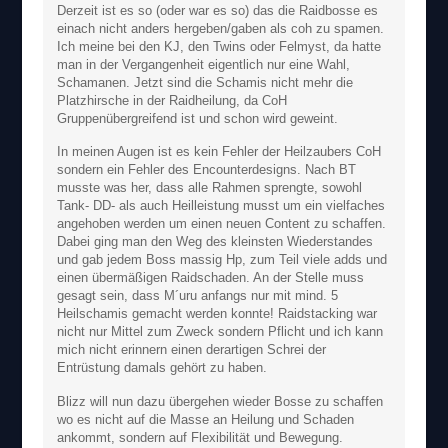
Derzeit ist es so (oder war es so) das die Raidbosse es
einach nicht anders hergeben/gaben als coh zu spamen.
Ich meine bei den KJ, den Twins oder Felmyst, da hatte
man in der Vergangenheit eigentlich nur eine Wahl,
Schamanen. Jetzt sind die Schamis nicht mehr die
Platzhirsche in der Raidheilung, da CoH
Gruppenübergreifend ist und schon wird geweint.
In meinen Augen ist es kein Fehler der Heilzaubers CoH
sondern ein Fehler des Encounterdesigns. Nach BT
musste was her, dass alle Rahmen sprengte, sowohl
Tank- DD- als auch Heilleistung musst um ein vielfaches
angehoben werden um einen neuen Content zu schaffen.
Dabei ging man den Weg des kleinsten Wiederstandes
und gab jedem Boss massig Hp, zum Teil viele adds und
einen übermäßigen Raidschaden. An der Stelle muss
gesagt sein, dass M´uru anfangs nur mit mind. 5
Heilschamis gemacht werden konnte! Raidstacking war
nicht nur Mittel zum Zweck sondern Pflicht und ich kann
mich nicht erinnern einen derartigen Schrei der
Entrüstung damals gehört zu haben.
Blizz will nun dazu übergehen wieder Bosse zu schaffen
wo es nicht auf die Masse an Heilung und Schaden
ankommt, sondern auf Flexibilität und Bewegung.