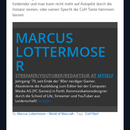
fordernder und man kann nicht mehr auf Autopilot durch die
Instanz rennen, oder seinen Specht die CoH Taste hämmern
lassen.
MARCUS
LOTTERMOSE
R
STREAMER/YOUTUBER/REDAKTEUR
AT
MYSELF
Jahrgang '79, seit Ende der '80er nerdiger Gamer.
Absolvierte die Ausbildung zum Editor bei der Computec
Media AG (PC Games) in Fürth. Kommunikationsdesigner
durch die School of Life, Streamer und YouTuber aus
Leidenschaft!
Google+
By
Marcus Lottermoser
•
World of Warcraft
• Tags:
CoH Nerf