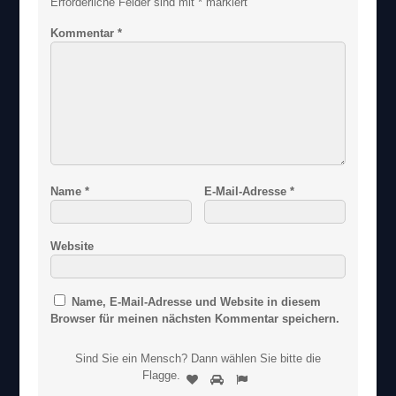
Erforderliche Felder sind mit
*
markiert
Kommentar
*
Name
*
E-Mail-Adresse
*
Website
Name, E-Mail-Adresse und Website in diesem
Browser für meinen nächsten Kommentar speichern.
Sind Sie ein Mensch? Dann wählen Sie bitte
die
S
Flagge
.
1
2
3
i