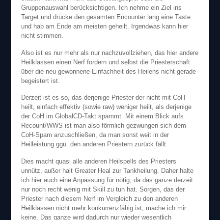
Gruppenauswahl berücksichtigen. Ich nehme ein Ziel ins
Target und drücke den gesamten Encounter lang eine Taste
und hab am Ende am meisten geheilt. Irgendwas kann hier
nicht stimmen.
Also ist es nur mehr als nur nachzuvollziehen, das hier andere
Heilklassen einen Nerf fordern und selbst die Priesterschaft
über die neu gewonnene Einfachheit des Heilens nicht gerade
begeistert ist.
Derzeit ist es so, das derjenige Priester der nicht mit CoH
heilt, einfach effektiv (sowie raw) weniger heilt, als derjenige
der CoH im GlobalCD-Takt spammt. Mit einem Blick aufs
Recount/WWS ist man also förmlich gezwungen sich dem
CoH-Spam anzuschließen, da man sonst weit in der
Heilleistung ggü. den anderen Priestern zurück fällt.
Dies macht quasi alle anderen Heilspells des Priesters
unnütz, außer halt Greater Heal zur Tankheilung. Daher halte
ich hier auch eine Anpassung für nötig, da das ganze derzeit
nur noch recht wenig mit Skill zu tun hat. Sorgen, das der
Priester nach diesem Nerf im Vergleich zu den anderen
Heilklassen nicht mehr konkurrenzfähig ist, mache ich mir
keine. Das ganze wird dadurch nur wieder wesentlich