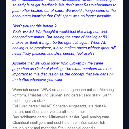
so early is to get feedback. We don’t want Resto shammies to
push other healers out of raids. We would change some of the
encounters knowing that CoH spam was no longer possible.
Didn’t you try this before ?
Yeah, we did. We thought it would feel like a big nerf and
changed our minds. But seeing the state of healing at 80
makes us think it might be the right call again. When AE
healing is so prominent, it also makes specs without great AE
heals (Holy paladins and Disc priests) feel uselss.
Assume that we would lower Wild Growth by the same
proportion as Circle of Healing. The exact numbers aren’t as
important to this discussion as the concept that you can’t hit
the button whenever you want.
Wenn ich unsere WWS so ansehe, gehe ich mit der Meinung
konform. Priester und Druiden sind derzeit sehr stark, wenn
nicht sogar zu stark.
CoH wird derzeit bei AE Schaden eingesetzt, als Notfall-
Instant und überhaupt viel zu oft und immer.
Das schlimme daran: Mittlerweile ist der Spell analog zum
Chainheal intelligent und sucht sich sein Ziel selber. Ich
brauch nicht mal mehr das Stellungsspiel oder die