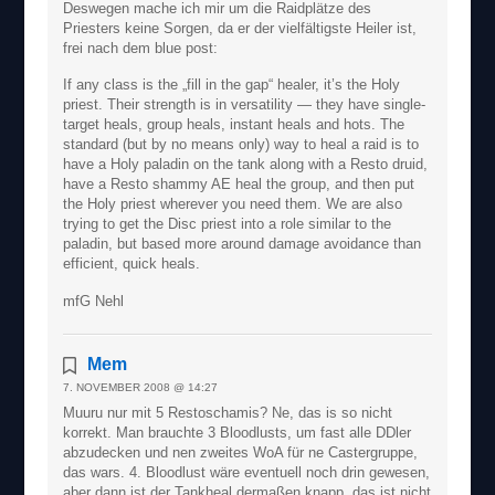
Deswegen mache ich mir um die Raidplätze des
Priesters keine Sorgen, da er der vielfältigste Heiler ist,
frei nach dem blue post:
If any class is the „fill in the gap“ healer, it’s the Holy
priest. Their strength is in versatility — they have single-
target heals, group heals, instant heals and hots. The
standard (but by no means only) way to heal a raid is to
have a Holy paladin on the tank along with a Resto druid,
have a Resto shammy AE heal the group, and then put
the Holy priest wherever you need them. We are also
trying to get the Disc priest into a role similar to the
paladin, but based more around damage avoidance than
efficient, quick heals.
mfG Nehl
Mem
7. NOVEMBER 2008 @ 14:27
Muuru nur mit 5 Restoschamis? Ne, das is so nicht
korrekt. Man brauchte 3 Bloodlusts, um fast alle DDler
abzudecken und nen zweites WoA für ne Castergruppe,
das wars. 4. Bloodlust wäre eventuell noch drin gewesen,
aber dann ist der Tankheal dermaßen knapp, das ist nicht