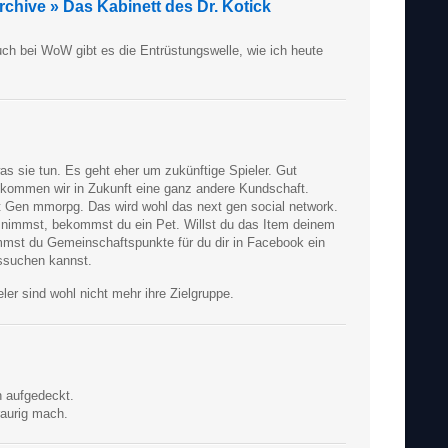
rchive » Das Kabinett des Dr. Kotick
uch bei WoW gibt es die Entrüstungswelle, wie ich heute
as sie tun. Es geht eher um zukünftige Spieler. Gut
ekommen wir in Zukunft eine ganz andere Kundschaft.
t Gen mmorpg. Das wird wohl das next gen social network.
l nimmst, bekommst du ein Pet. Willst du das Item deinem
st du Gemeinschaftspunkte für du dir in Facebook ein
ssuchen kannst.
eler sind wohl nicht mehr ihre Zielgruppe.
n aufgedeckt.
raurig mach.