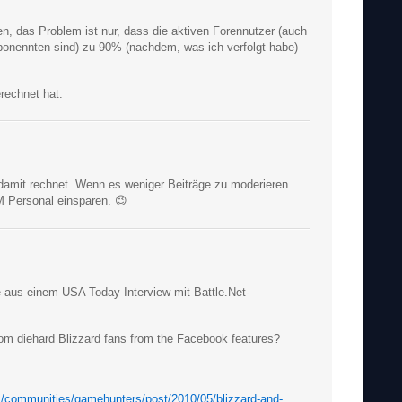
en, das Problem ist nur, dass die aktiven Forennutzer (auch
 Abonennten sind) zu 90% (nachdem, was ich verfolgt habe)
rechnet hat.
damit rechnet. Wenn es weniger Beiträge zu moderieren
M Personal einsparen. 😉
re aus einem USA Today Interview mit Battle.Net-
om diehard Blizzard fans from the Facebook features?
m/communities/gamehunters/post/2010/05/blizzard-and-