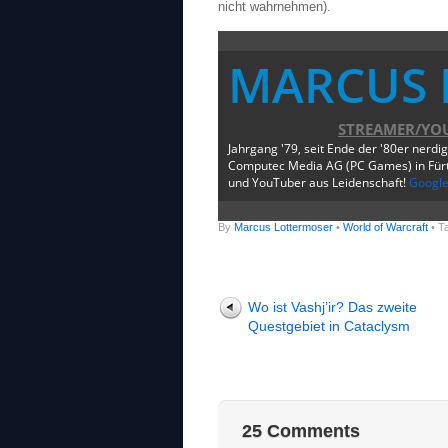
nicht wahrnehmen).
MARCUS 
STREAMER/YO
Jahrgang '79, seit Ende der '80er nerdi
Computec Media AG (PC Games) in Fürth
und YouTuber aus Leidenschaft!
Googl
By
Marcus Lottermoser
•
World of Warcraft
• T
Wo ist Vashj’ir? Das zweite
Questgebiet in Cataclysm
25 Comments