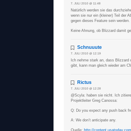
7. JULI 2010 @ 11:48
Natürlich werden sie das durchzieh
wenn sie nur ein (kleiner) Teil der
gegen dieses Feature sein werden.
Keine Ahnung, ob Blizzard damit ge
Schnuuute
7. JULI 2010 @ 12:19
Ich nehme stark an, dass Blizzard 
gibt, kann man gleich wieder am C
Rictus
7. JULI 2010 @ 12:28
@Scyla: haben sie nicht. Ich zitie
Projektleiter Greg Canossa:
Q: Do you expect any push back fr
A: We don’t anticipate any.
Quelle:
http://content.usatoday.co