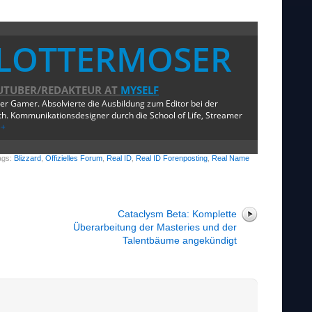
LOTTERMOSER
UTUBER/REDAKTEUR
AT
MYSELF
ger Gamer. Absolvierte die Ausbildung zum Editor bei der
. Kommunikationsdesigner durch die School of Life, Streamer
e+
ags:
Blizzard
,
Offizielles Forum
,
Real ID
,
Real ID Forenposting
,
Real Name
Cataclysm Beta: Komplette
Überarbeitung der Masteries und der
Talentbäume angekündigt