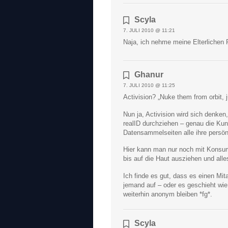
Scyla
7. JULI 2010 @ 11:21
Naja, ich nehme meine Elterlichen P
Ghanur
7. JULI 2010 @ 11:25
Activision? „Nuke them from orbit, j
Nun ja, Activision wird sich denke
realID durchziehen – genau die Ku
Datensammelseiten alle ihre persö
Hier kann man nur noch mit Konsumv
bis auf die Haut ausziehen und alles
Ich finde es gut, dass es einen Mita
jemand auf – oder es geschieht wie
weiterhin anonym bleiben *fg*.
Scyla