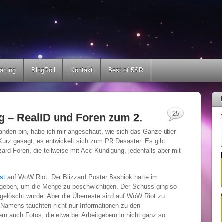
lärung
BlogRoll
Kontakt
Best of 5SR
25
g – RealID und Foren zum 2.
anden bin, habe ich mir angeschaut, wie sich das Ganze über
 Kurz gesagt, es entwickelt sich zum PR Desaster. Es gibt
rd Foren, die teilweise mit Acc Kündigung, jedenfalls aber mit
st
auf WoW Riot. Der Blizzard Poster Bashiok hatte im
egeben, um die Menge zu beschwichtigen. Der Schuss ging so
 gelöscht wurde. Aber die Überreste sind auf WoW Riot zu
Namens tauchten nicht nur Informationen zu den
rn auch Fotos, die etwa bei Arbeitgebern in nicht ganz so