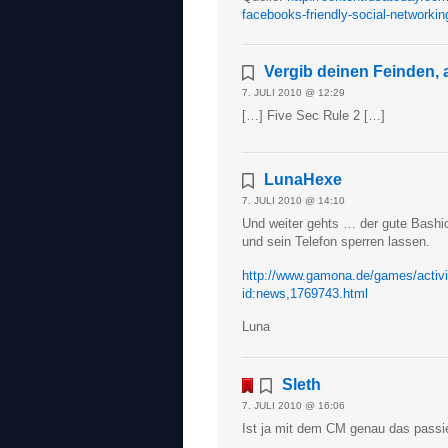
facebooks-friendly-social-networking
Vergib deinen Feinden, 
7. JULI 2010 @ 12:29
[…] Five Sec Rule 2 […]
LunaHexe
7. JULI 2010 @ 14:10
Und weiter gehts … der gute Bashiok
und sein Telefon sperren lassen.
http://www.gamona.de/games/activisi
id:news,1769743.html
Luna
Sleth
7. JULI 2010 @ 16:06
Ist ja mit dem CM genau das passie