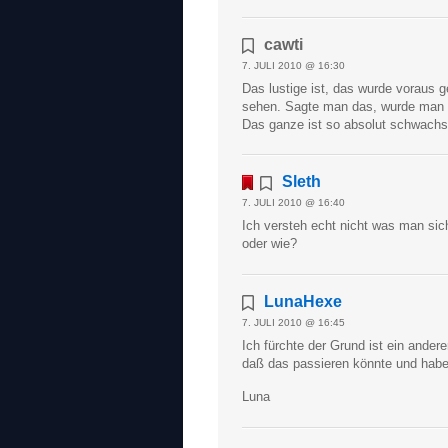
cawti
7. JULI 2010 @ 16:30
Das lustige ist, das wurde voraus 
sehen. Sagte man das, wurde man d
Das ganze ist so absolut schwachs
Sleth
7. JULI 2010 @ 16:40
Ich versteh echt nicht was man sic
oder wie?
LunaHexe
7. JULI 2010 @ 16:45
Ich fürchte der Grund ist ein ander
daß das passieren könnte und habe
Luna