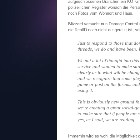
aufgeschlossenen Branchen ein KO Krit
polizeilichen Register wonach die Per
noch Fotos vom Wohnort und Haus.
Blizzard versucht nun Damage Control z
die RealID noch nicht ausgereizt ist, s
Just to respond to those that do
threads, we do and have been. W
We put a lot of thought into thi
service and wanted to make sur
clearly as to what will be chan
and we recognize that some playe
game or post on the forums and 
using it.
This is obviously new ground fo
we’re creating a great social-ga
to make sure that if people are 
yes, as I said, we are reading.
Immerhin wird es wohl die Möglichkeit 