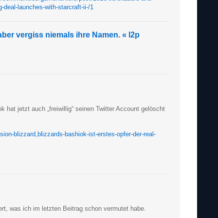
-deal-launches-with-starcraft-ii-/1
aber vergiss niemals ihre Namen. « l2p
 hat jetzt auch „freiwillig“ seinen Twitter Account gelöscht
on-blizzard,blizzards-bashiok-ist-erstes-opfer-der-real-
rt, was ich im letzten Beitrag schon vermutet habe.