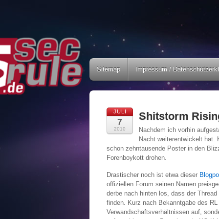
Sitemap
Impressum / Datenschutzerk
JULI
Shitstorm Risin
7
2010
Nachdem ich vorhin aufgest
Nacht weiterentwickelt hat.
schon zehntausende Poster in den Blizza
Forenboykott drohen.
Drastischer noch ist etwa dieser
Blogpo
offiziellen Forum seinen Namen preisg
derbe nach hinten los, dass der Thread
finden. Kurz nach Bekanntgabe des RL 
Verwandschaftsverhältnissen auf, sonde