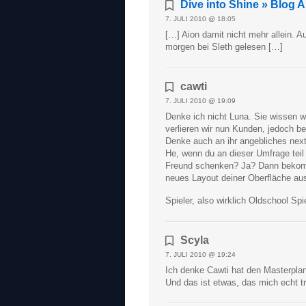
Dive into Shine » Blog A
7. JULI 2010 @ 18:05
[…] Aion damit nicht mehr allein. A
morgen bei Sleth gelesen […]
cawti
7. JULI 2010 @ 19:09
Denke ich nicht Luna. Sie wissen w
verlieren wir nun Kunden, jedoch b
Denke auch an ihr angebliches nex
He, wenn du an dieser Umfrage tei
Freund schenken? Ja? Dann bekomm
neues Layout deiner Oberfläche au
Spieler, also wirklich Oldschool Spi
Scyla
7. JULI 2010 @ 19:24
Ich denke Cawti hat den Masterpla
Und das ist etwas, das mich echt t