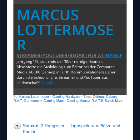
MARCUS
LOTTERMOSE
R
STREAMER/YOUTUBER/REDAKTEUR
AT
MYSELF
Jahrgang '79, seit Ende der '80er nerdiger Gamer.
Absolvierte die Ausbildung zum Editor bei der Computec
Media AG (PC Games) in Fürth. Kommunikationsdesigner
durch die School of Life, Streamer und YouTuber aus
Leidenschaft!
Google+
By
Marcus Lottermoser
•
Gaming Hardware
• Tags:
Cyborg
,
Cyborg
R.A.T
,
Gamescom
,
Gaming Maus
,
Gaming Mouse
,
R.A.T.9
,
Saitek Maus
Starcraft 2 Ranglisten – Ligaspiele um Plätze und
Punkte