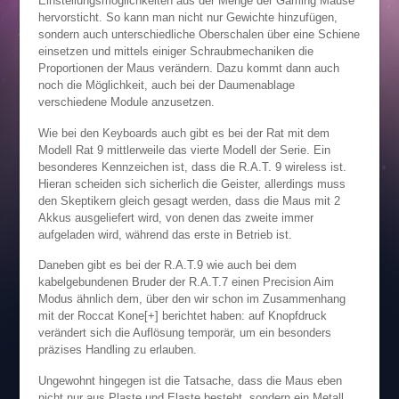
Einstellungsmöglichkeiten aus der Menge der Gaming Mäuse
hervorsticht. So kann man nicht nur Gewichte hinzufügen,
sondern auch unterschiedliche Oberschalen über eine Schiene
einsetzen und mittels einiger Schraubmechaniken die
Proportionen der Maus verändern. Dazu kommt dann auch
noch die Möglichkeit, auch bei der Daumenablage
verschiedene Module anzusetzen.
Wie bei den Keyboards auch gibt es bei der Rat mit dem
Modell Rat 9 mittlerweile das vierte Modell der Serie. Ein
besonderes Kennzeichen ist, dass die R.A.T. 9 wireless ist.
Hieran scheiden sich sicherlich die Geister, allerdings muss
den Skeptikern gleich gesagt werden, dass die Maus mit 2
Akkus ausgeliefert wird, von denen das zweite immer
aufgeladen wird, während das erste in Betrieb ist.
Daneben gibt es bei der R.A.T.9 wie auch bei dem
kabelgebundenen Bruder der R.A.T.7 einen Precision Aim
Modus ähnlich dem, über den wir schon im Zusammenhang
mit der Roccat Kone[+] berichtet haben: auf Knopfdruck
verändert sich die Auflösung temporär, um ein besonders
präzises Handling zu erlauben.
Ungewohnt hingegen ist die Tatsache, dass die Maus eben
nicht nur aus Plaste und Elaste besteht, sondern ein Metall