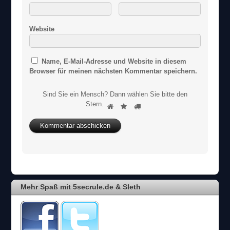
Website
Name, E-Mail-Adresse und Website in diesem
Browser für meinen nächsten Kommentar speichern.
Sind Sie ein Mensch? Dann wählen Sie bitte
den
S
Stern
.
1
2
3
i
n
d
S
i
e
e
i
Mehr Spaß mit 5secrule.de & Sleth
n
M
e
n