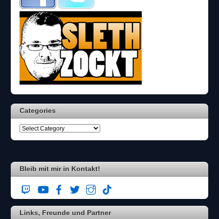
s
c
h
?
D
a
n
n
w
ä
h
l
Categories
e
n
S
i
e
b
i
Bleib mit mir in Kontakt!
t
t
e
d
Links, Freunde und Partner
e