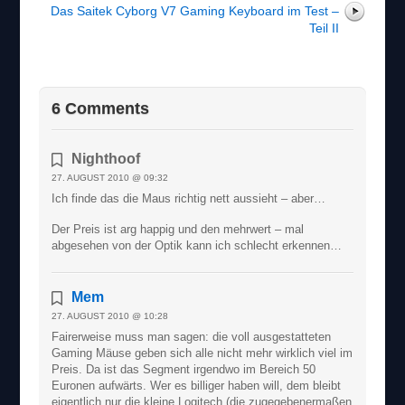
Das Saitek Cyborg V7 Gaming Keyboard im Test –
Teil II
6 Comments
Nighthoof
27. AUGUST 2010 @ 09:32
Ich finde das die Maus richtig nett aussieht – aber…
Der Preis ist arg happig und den mehrwert – mal
abgesehen von der Optik kann ich schlecht erkennen…
Mem
27. AUGUST 2010 @ 10:28
Fairerweise muss man sagen: die voll ausgestatteten
Gaming Mäuse geben sich alle nicht mehr wirklich viel im
Preis. Da ist das Segment irgendwo im Bereich 50
Euronen aufwärts. Wer es billiger haben will, dem bleibt
eigentlich nur die kleine Logitech (die zugegebenermaßen