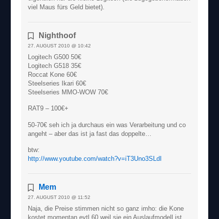
viel Maus fürs Geld bietet).
Nighthoof
27. AUGUST 2010 @ 10:42
Logitech G500 50€
Logitech G518 35€
Roccat Kone 60€
Steelseries Ikari 60€
Steelseries MMO-WOW 70€
RAT9 – 100€+
50-70€ seh ich ja durchaus ein was Verarbeitung und co
angeht – aber das ist ja fast das doppelte…
btw:
http://www.youtube.com/watch?v=iT3Uno3SLdI
Mem
27. AUGUST 2010 @ 11:52
Naja, die Preise stimmen nicht so ganz imho: die Kone
kostet momentan evtl 60 weil sie ein Auslaufmodell ist,