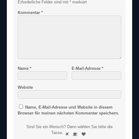
Erforderliche Felder sind mit
*
markiert
Kommentar
*
Name
*
E-Mail-Adresse
*
Website
Name, E-Mail-Adresse und Website in diesem
Browser für meinen nächsten Kommentar speichern.
Sind Sie ein Mensch? Dann wählen Sie bitte
die
S
Tasse
.
1
2
3
i