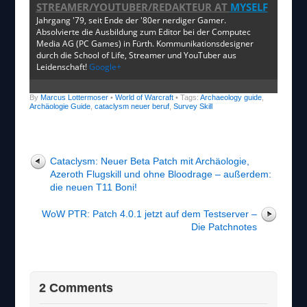
STREAMER/YOUTUBER/REDAKTEUR
AT
MYSELF
Jahrgang '79, seit Ende der '80er nerdiger Gamer.
Absolvierte die Ausbildung zum Editor bei der Computec
Media AG (PC Games) in Fürth. Kommunikationsdesigner
durch die School of Life, Streamer und YouTuber aus
Leidenschaft!
Google+
By
Marcus Lottermoser
•
World of Warcraft
• Tags:
Archaeology guide
,
Archäologie Guide
,
cataclysm neuer beruf
,
Survey Skill
Cataclysm: Neuer Beta Patch mit Archäologie,
Azeroth Flugskill und ohne Bloodrage – außerdem:
die neuen T11 Boni!
WoW PTR: Patch 4.0.1 jetzt auf dem Testserver –
Die Patchnotes
2 Comments