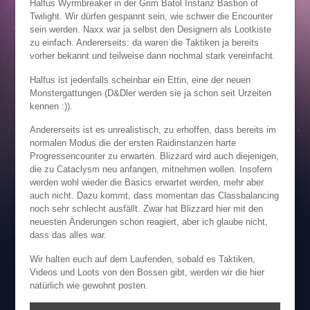
Halfus Wyrmbreaker in der Grim Batol Instanz Bastion of
Twilight. Wir dürfen gespannt sein, wie schwer die Encounter
sein werden. Naxx war ja selbst den Designern als Lootkiste
zu einfach. Andererseits: da waren die Taktiken ja bereits
vorher bekannt und teilweise dann nochmal stark vereinfacht.
Halfus ist jedenfalls scheinbar ein Ettin, eine der neuen
Monstergattungen (D&Dler werden sie ja schon seit Urzeiten
kennen :)).
Andererseits ist es unrealistisch, zu erhoffen, dass bereits im
normalen Modus die der ersten Raidinstanzen harte
Progressencounter zu erwarten. Blizzard wird auch diejenigen,
die zu Cataclysm neu anfangen, mitnehmen wollen. Insofern
werden wohl wieder die Basics erwartet werden, mehr aber
auch nicht. Dazu kommt, dass momentan das Classbalancing
noch sehr schlecht ausfällt. Zwar hat Blizzard hier mit den
neuesten Änderungen schon reagiert, aber ich glaube nicht,
dass das alles war.
Wir halten euch auf dem Laufenden, sobald es Taktiken,
Videos und Loots von den Bossen gibt, werden wir die hier
natürlich wie gewohnt posten.