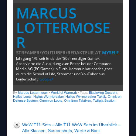
MARCUS
LOTTERMOSE
R
STREAMER/YOUTUBER/REDAKTEUR
AT
MYSELF
Jahrgang '79, seit Ende der '80er nerdiger Gamer.
Absolvierte die Ausbildung zum Editor bei der Computec
Media AG (PC Games) in Fürth. Kommunikationsdesigner
durch die School of Life, Streamer und YouTuber aus
Leidenschaft!
Google+
By
Marcus Lottermoser
•
World of Warcraft
• Tags:
Blackwing Descent
,
Halfus Loots
,
Halfus Wyrmbreaker
,
Halfus Wyrmbreaker Taktik
,
Omnitron
Defense System
,
Omnitron Loots
,
Omnitron Taktiken
,
Twilight Bastion
WoW T11 Sets – Alle T11 WoW Sets im Überblick –
Alle Klassen, Screenshots, Werte & Boni