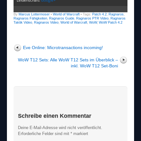
Leidenschaft!
Google+
By
Marcus Lottermoser
•
World of Warcraft
• Tags:
Patch 4.2
,
Ragnaros
,
Ragnaros Fähigkeiten
,
Ragnaros Guide
,
Ragnaros PTR Video
,
Ragnaros
Taktik Video
,
Ragnaros Video
,
World of Warcraft
,
WoW
,
WoW Patch 4.2
Eve Online: Microtransactions incoming!
WoW T12 Sets: Alle WoW T12 Sets im Überblick –
inkl. WoW T12 Set-Boni
Schreibe einen Kommentar
Deine E-Mail-Adresse wird nicht veröffentlicht.
Erforderliche Felder sind mit
*
markiert