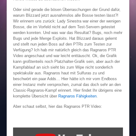
Oder sind gerade die bösen Überraschungen der Grund dafür,
warum Blizzard jetzt ausnahmslos alle Bosse testen lässt?!
Wir erinnern uns zurück: Lady Sinestra war einer der wenigen
Bosse, die im Vorfeld nicht auf dem Test-Servern getestet
werden konnten. Und was war das Resultat? Bugs, noch mehr
Bugs und jede Menge Exploits. Hat Blizzard daraus gelernt
und stellt nun jeden Boss auf den PTRs zum Testen zur
Verfügung? Ich hab mir natürlich gleich das Ragnaros PTR
Video angeschaut und war leicht enttäuscht. Ok, die Grafik
kann großtenteils noch Platzhalter-Grafik sein, aber auch der
Kampfablauf an sich sieht bis zum Wipe nicht sonderlich
spektakulär aus. Ragnaros haut mit Sulfuras zu und
beschwört ein paar Adds… Hier hätte ich mir vom Endboss
einer Instanz mehr versprochen, zumal das doch sehr an den
Classic-Ragnaros-Kampf erinnert. Hier findet Ihr übrigens eine
komplette Übersicht über
Ragnaros Fähigkeiten
.
Aber schaut selbst, hier das Ragnaros PTR Video:
Inhalt
von
YouTube
anzeigen