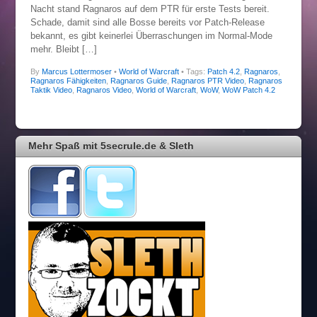
Nacht stand Ragnaros auf dem PTR für erste Tests bereit.
Schade, damit sind alle Bosse bereits vor Patch-Release
bekannt, es gibt keinerlei Überraschungen im Normal-Mode
mehr. Bleibt […]
By
Marcus Lottermoser
•
World of Warcraft
• Tags:
Patch 4.2
,
Ragnaros
,
Ragnaros Fähigkeiten
,
Ragnaros Guide
,
Ragnaros PTR Video
,
Ragnaros
Taktik Video
,
Ragnaros Video
,
World of Warcraft
,
WoW
,
WoW Patch 4.2
Mehr Spaß mit 5secrule.de & Sleth