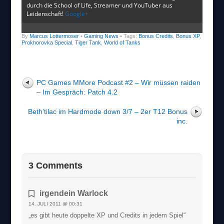
durch die School of Life, Streamer und YouTuber aus
Leidenschaft!
Google+
By
Marcus Lottermoser
•
Gaming News
• Tags:
Bonus Credits
,
Bonus XP
,
Prokhorovka Special
,
Tiger Tank
,
World of Tanks
PC Games MMore Podcast #2 – Wir müssen raiden
– Im Gespräch: Patch 4.2
Beth’tilac im Hardmode down 3/7 – 2er T12 Bonus
inc.
3 Comments
irgendein Warlock
14. JULI 2011 @ 00:31
„es gibt heute doppelte XP und Credits in jedem Spiel“