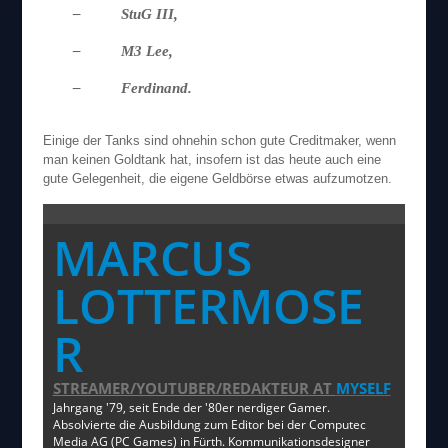
– StuG III,
– M3 Lee,
– Ferdinand.
Einige der Tanks sind ohnehin schon gute Creditmaker, wenn
man keinen Goldtank hat, insofern ist das heute auch eine
gute Gelegenheit, die eigene Geldbörse etwas aufzumotzen.
MARCUS
LOTTERMOSE
R
STREAMER/YOUTUBER/REDAKTEUR
AT
MYSELF
Jahrgang '79, seit Ende der '80er nerdiger Gamer.
Absolvierte die Ausbildung zum Editor bei der Computec
Media AG (PC Games) in Fürth. Kommunikationsdesigner