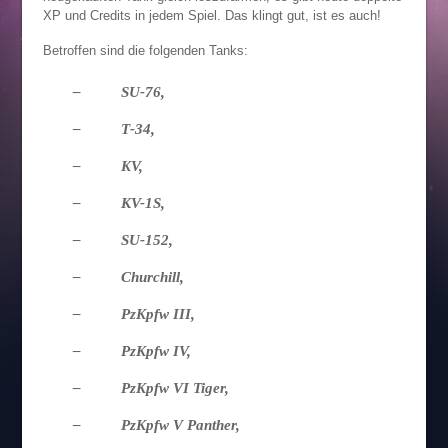
XP und Credits in jedem Spiel. Das klingt gut, ist es auch!
Betroffen sind die folgenden Tanks:
– SU-76,
– Т-34,
– KV,
– КV-1S,
– SU-152,
– Churchill,
– PzKpfw III,
– PzKpfw IV,
– PzKpfw VI Tiger,
– PzKpfw V Panther,