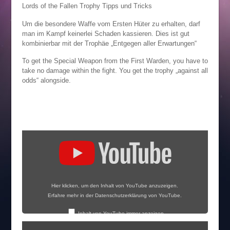
Lords of the Fallen Trophy Tipps und Tricks
Um die besondere Waffe vom Ersten Hüter zu erhalten, darf
man im Kampf keinerlei Schaden kassieren. Dies ist gut
kombinierbar mit der Trophäe „Entgegen aller Erwartungen“
To get the Special Weapon from the First Warden, you have to
take no damage within the fight. You get the trophy „against all
odds“ alongside.
„Lords
of
the
Fallen
–
Erster
Hüter
/
First
Warden
Special
Weapon
Hier klicken, um den Inhalt von YouTube anzuzeigen.
&
Against
Erfahre mehr in der
Datenschutzerklärung von YouTube
.
all
Odds“
von
YouTube
Inhalt von YouTube immer anzeigen
anzeigen