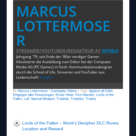
MARCUS
„Lords of the Fallen – Erster Hüter / First Warden Special Weapon & Against
all Odds“ direkt öffnen
LOTTERMOSE
R
STREAMER/YOUTUBER/REDAKTEUR
AT
MYSELF
Jahrgang '79, seit Ende der '80er nerdiger Gamer.
Absolvierte die Ausbildung zum Editor bei der Computec
Media AG (PC Games) in Fürth. Kommunikationsdesigner
durch die School of Life, Streamer und YouTuber aus
Leidenschaft!
Google+
By
Marcus Lottermoser
•
Gameplay Videos
• Tags:
Against all Odds
,
Entgegen aller Erwartungen
,
Erster Hüter
,
First Warden
,
Lords of the
Fallen
,
Lotf
,
Special Weapon
,
Trophäe
,
Trophies
,
Trophy
Lords of the Fallen – Monk’s Decipher DLC Runes
Location and Reward