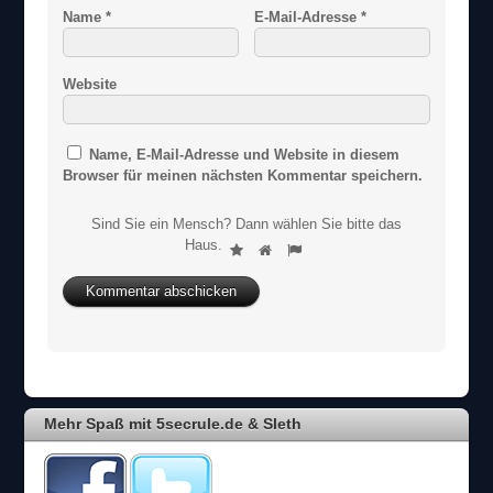
Name
*
E-Mail-Adresse
*
Website
Name, E-Mail-Adresse und Website in diesem
Browser für meinen nächsten Kommentar speichern.
Sind Sie ein Mensch? Dann wählen Sie bitte
das
S
Haus
.
1
2
3
i
n
d
S
i
e
e
i
Mehr Spaß mit 5secrule.de & Sleth
n
M
e