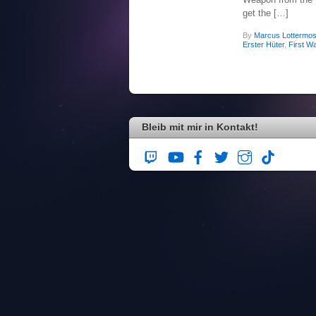
get the […]
By
Marcus Lottermos
Erster Hüter
,
First W
Bleib mit mir in Kontakt!