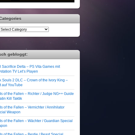
Categories
sch gebloggt:
 Sacrifice Delta – PS Vita Games mit
station TV Let’s Playen
k Souls 2 DLC – Crown of the Ivory King –
zt auf YouTube
ds of the Fallen – Richter / Judge NG++ Guide
atin Kill Taktik
s of the Fallen – Vernichter / Annihilator
cial Weapon
s of the Fallen – Wächter / Guardian Special
apon
s of the Fallen – Bestie / Beast Special