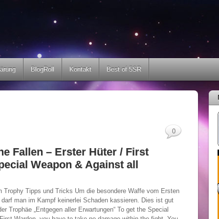
lärung
BlogRoll
Kontakt
Best of 5SR
0
he Fallen – Erster Hüter / First
ecial Weapon & Against all
en Trophy Tipps und Tricks Um die besondere Waffe vom Ersten
, darf man im Kampf keinerlei Schaden kassieren. Dies ist gut
der Trophäe „Entgegen aller Erwartungen“ To get the Special
irst Warden, you have to take no damage within the fight. You