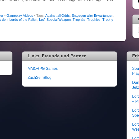
er
•
Gameplay Videos
• Tags:
Against all Odds
,
Entgegen aller Erwartungen
,
arden
,
Lords of the Fallen
,
Lotf
,
Special Weapon
,
Trophäe
,
Trophies
,
Trophy
Links, Freunde und Partner
Fri
MMORPG Games
Soul
Play
ZachSeinBlog
Dar
Jet
Lor
– Pl
Lord
Spe
Lord
We
Lord