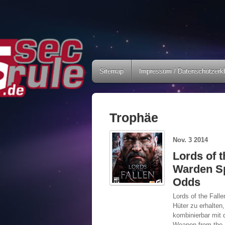
Sitemap
Impressum / Datenschutzerk
Trophäe
Nov.
3
2014
Lords of t
Warden Sp
Odds
Lords of the Fall
Hüter zu erhalten
kombinierbar mit 
Weapon from the F