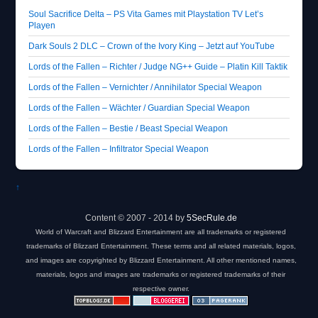
Soul Sacrifice Delta – PS Vita Games mit Playstation TV Let’s
Playen
Dark Souls 2 DLC – Crown of the Ivory King – Jetzt auf YouTube
Lords of the Fallen – Richter / Judge NG++ Guide – Platin Kill Taktik
Lords of the Fallen – Vernichter / Annihilator Special Weapon
Lords of the Fallen – Wächter / Guardian Special Weapon
Lords of the Fallen – Bestie / Beast Special Weapon
Lords of the Fallen – Infiltrator Special Weapon
↑
Content © 2007 - 2014 by
5SecRule.de
World of Warcraft and Blizzard Entertainment are all trademarks or registered
trademarks of Blizzard Entertainment. These terms and all related materials, logos,
and images are copyrighted by Blizzard Entertainment. All other mentioned names,
materials, logos and images are trademarks or registered trademarks of their
respective owner.