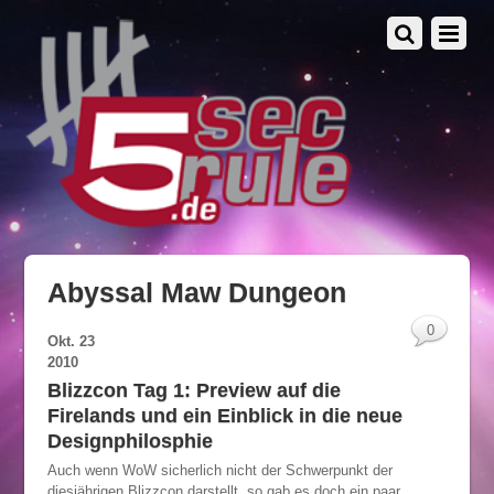
Abyssal Maw Dungeon
0
Okt.
23
2010
Blizzcon Tag 1: Preview auf die
Firelands und ein Einblick in die neue
Designphilosphie
Auch wenn WoW sicherlich nicht der Schwerpunkt der
diesjährigen Blizzcon darstellt, so gab es doch ein paar