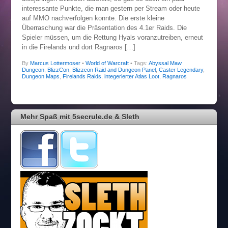
interessante Punkte, die man gestern per Stream oder heute
auf MMO nachverfolgen konnte. Die erste kleine
Überraschung war die Präsentation des 4.1er Raids. Die
Spieler müssen, um die Rettung Hyals voranzutreiben, erneut
in die Firelands und dort Ragnaros […]
By
Marcus Lottermoser
•
World of Warcraft
• Tags:
Abyssal Maw
Dungeon
,
BlizzCon
,
Blizzcon Raid and Dungeon Panel
,
Caster Legendary
,
Dungeon Maps
,
Firelands Raids
,
integerierter Atlas Loot
,
Ragnaros
Mehr Spaß mit 5secrule.de & Sleth