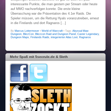
interessante Punkte, die man gestern per Stream oder heute
auf MMO nachverfolgen konnte. Die erste kleine
Überraschung war die Präsentation des 4.1er Raids. Die
Spieler müssen, um die Rettung Hyals voranzutreiben, erneut
in die Firelands und dort Ragnaros […]
By
Marcus Lottermoser
•
World of Warcraft
• Tags:
Abyssal Maw
Dungeon
,
BlizzCon
,
Blizzcon Raid and Dungeon Panel
,
Caster Legendary
,
Dungeon Maps
,
Firelands Raids
,
integerierter Atlas Loot
,
Ragnaros
Mehr Spaß mit 5secrule.de & Sleth