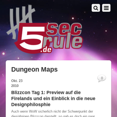
Dungeon Maps
0
Okt.
23
2010
Blizzcon Tag 1: Preview auf die
Firelands und ein Einblick in die neue
Designphilosphie
Auch wenn WoW sicherlich nicht der Schwerpunkt der
diesjährigen Blizzcon darstellt, so gab es doch ein paar