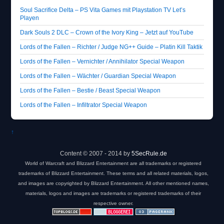
Soul Sacrifice Delta – PS Vita Games mit Playstation TV Let’s
Playen
Dark Souls 2 DLC – Crown of the Ivory King – Jetzt auf YouTube
Lords of the Fallen – Richter / Judge NG++ Guide – Platin Kill Taktik
Lords of the Fallen – Vernichter / Annihilator Special Weapon
Lords of the Fallen – Wächter / Guardian Special Weapon
Lords of the Fallen – Bestie / Beast Special Weapon
Lords of the Fallen – Infiltrator Special Weapon
↑
Content © 2007 - 2014 by
5SecRule.de
World of Warcraft and Blizzard Entertainment are all trademarks or registered
trademarks of Blizzard Entertainment. These terms and all related materials, logos,
and images are copyrighted by Blizzard Entertainment. All other mentioned names,
materials, logos and images are trademarks or registered trademarks of their
respective owner.