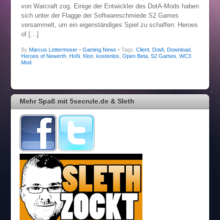
von Warcraft zog. Einige der Entwickler des DotA-Mods haben
sich unter der Flagge der Softwareschmiede S2 Games
versammelt, um ein eigenständiges Spiel zu schaffen: Heroes
of […]
By
Marcus Lottermoser
•
Gaming News
• Tags:
Client
,
DotA
,
Download
,
Heroes of Newerth
,
HoN
,
Klon
,
kostenlos
,
Open Beta
,
S2 Games
,
WC3
Mod
Mehr Spaß mit 5secrule.de & Sleth