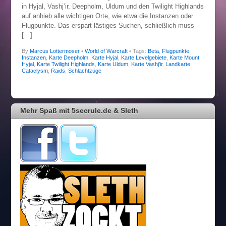
in Hyjal, Vashj’ir, Deepholm, Uldum und den Twilight Highlands
auf anhieb alle wichtigen Orte, wie etwa die Instanzen oder
Flugpunkte. Das erspart lästiges Suchen, schließlich muss
[…]
By
Marcus Lottermoser
•
World of Warcraft
• Tags:
Beta
,
Flugpunkte
,
Instanzen
,
Karte Deepholm
,
Karte Hyjal
,
Karte Levelgebiete
,
Karte Mount
Hyjal
,
Karte Twilight Highlands
,
Karte Uldum
,
Karte Vashj'ir
,
Landkarte
Cataclysm
,
Raids
,
Schlachtzüge
Mehr Spaß mit 5secrule.de & Sleth