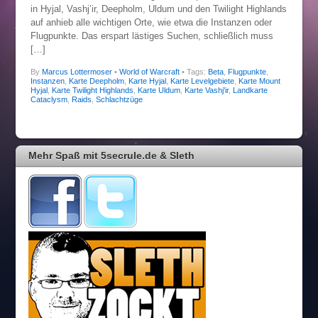
in Hyjal, Vashj’ir, Deepholm, Uldum und den Twilight Highlands
auf anhieb alle wichtigen Orte, wie etwa die Instanzen oder
Flugpunkte. Das erspart lästiges Suchen, schließlich muss
[…]
By
Marcus Lottermoser
•
World of Warcraft
• Tags:
Beta
,
Flugpunkte
,
Instanzen
,
Karte Deepholm
,
Karte Hyjal
,
Karte Levelgebiete
,
Karte Mount
Hyjal
,
Karte Twilight Highlands
,
Karte Uldum
,
Karte Vashj'ir
,
Landkarte
Cataclysm
,
Raids
,
Schlachtzüge
Mehr Spaß mit 5secrule.de & Sleth