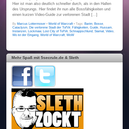
Hier ist man also deutlich schneller durch, als in den Hallen
des Ursprungs. Hier findet ihr nun alle Bossfähigkeiten und
einen kurzen Video-Guide zur verlorenen Stadt […]
By
Marcus Lottermoser
•
World of Warcraft
• Tags:
Barim
,
Bosse
,
Cataclysm
,
Die verlorene Stadt der Tol'Vir
,
Fähigkeiten
,
Guide
,
Hussam
,
Instanzen
,
Lockmaw
,
Lost City of Tol'Vir
,
Schnappschlund
,
Siamat
,
Video
,
Wo ist der Eingang
,
World of Warcraft
,
WoW
Mehr Spaß mit 5secrule.de & Sleth